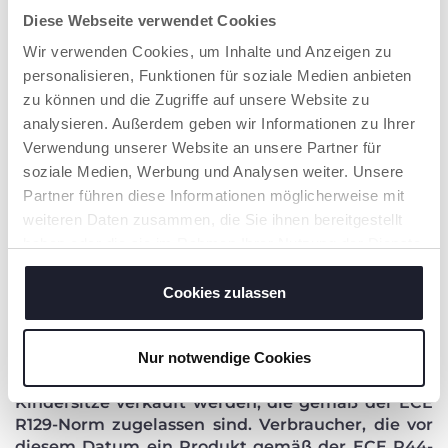
Kindersitze haben die Aufgabe, kleine Passagiere
Diese Webseite verwendet Cookies
auf den Sitzen zu sichern
, um das Risiko des
Wir verwenden Cookies, um Inhalte und Anzeigen zu
Herausschleuderns aus dem Fahrzeug zu
personalisieren, Funktionen für soziale Medien anbieten
vermeiden und einen schweren Aufprall gegen die
zu können und die Zugriffe auf unsere Website zu
Innenkomponenten des Fahrzeugs zu verhindern.
analysieren. Außerdem geben wir Informationen zu Ihrer
Der Kindersitz ist speziell dafür konzipiert,
sich dem
Verwendung unserer Website an unsere Partner für
Alter und den anatomischen Merkmalen des
soziale Medien, Werbung und Analysen weiter. Unsere
Kindes
anzupassen. Daher ist nicht nur die
Nutzung, sondern auch die Wahl des richtigen
Partner führen diese Informationen möglicherweise mit
Kindersitzes entscheidend, um die
maximale
weiteren Daten zusammen, die Sie ihnen bereitgestellt
Sicherheit im Falle eines Unfalls zu gewährleisten
.
haben oder die sie im Rahmen Ihrer Nutzung der Dienste
gesammelt haben.
KLASSIFIZIERUNG AUF BASIS DES
Cookies zulassen
GEWICHTS: KINDERSITZE ZUGELASSEN
NACH ECE R44
Nur notwendige Cookies
Seit dem 1. September 2024 dürfen nur noch
Kindersitze verkauft werden, die gemäß der ECE
R129-Norm zugelassen sind. Verbraucher, die vor
diesem Datum ein Produkt gemäß der ECE R44-