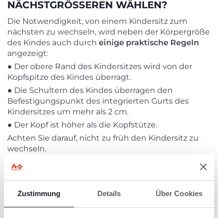
NÄCHSTGRÖSSEREN WÄHLEN?
Die Notwendigkeit, von einem Kindersitz zum
nächsten zu wechseln, wird neben der Körpergröße
des Kindes auch durch
einige praktische Regeln
angezeigt:
● Der obere Rand des Kindersitzes wird von der
Kopfspitze des Kindes überragt.
● Die Schultern des Kindes überragen den
Befestigungspunkt des integrierten Gurts des
Kindersitzes um mehr als 2 cm.
● Der Kopf ist höher als die Kopfstütze.
Achten Sie darauf, nicht zu früh den Kindersitz zu
wechseln.
WARUM IST ES WICHTIG, DEN
RICHTIGEN KINDERSITZ ZU WÄHLEN?
Zustimmung
Details
Über Cookies
Straßenunfälle sind die Hauptursache für tödliche
Verletzungen bei Kindern unter 15 Jahren (1)