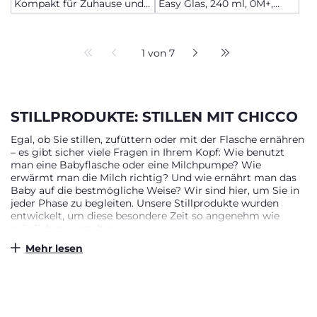
Kompakt für Zuhause und
Easy Glas, 240 ml, 0M+,
Unterwegs
langsamer Fluss
1 von 7
STILLPRODUKTE: STILLEN MIT CHICCO
Egal, ob Sie stillen, zufüttern oder mit der Flasche ernähren
– es gibt sicher viele Fragen in Ihrem Kopf: Wie benutzt
man eine Babyflasche oder eine Milchpumpe? Wie
erwärmt man die Milch richtig? Und wie ernährt man das
Baby auf die bestmögliche Weise? Wir sind hier, um Sie in
jeder Phase zu begleiten. Unsere Stillprodukte wurden
entwickelt, um diese besondere Zeit so angenehm wie
möglich zu gestalten.
Mehr lesen
STILLPRODUKTE FÜR JEDE ART DES
STILLENS
Stillen kann manchmal herausfordernd sein – zum Beispiel,
wenn es schwerfällt, eine bequeme Position für jede