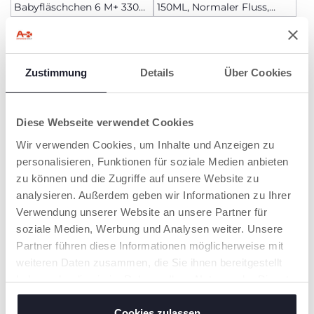
Babyfläschchen 6 M+ 330
150ML, Normaler Fluss,
ml schneller Fluss
Silikon
Zustimmung
Details
Über Cookies
Diese Webseite verwendet Cookies
Wir verwenden Cookies, um Inhalte und Anzeigen zu
personalisieren, Funktionen für soziale Medien anbieten
zu können und die Zugriffe auf unsere Website zu
+ FARBEN
+ VARIANTEN
analysieren. Außerdem geben wir Informationen zu Ihrer
Boppy Stillkissen Deluxe
Physiologischer Anti-Kolik-
Verwendung unserer Website an unsere Partner für
Sauger, Silikon
soziale Medien, Werbung und Analysen weiter. Unsere
Partner führen diese Informationen möglicherweise mit
weiteren Daten zusammen, die Sie ihnen bereitgestellt
haben oder die sie im Rahmen Ihrer Nutzung der Dienste
gesammelt haben.
Cookies zulassen