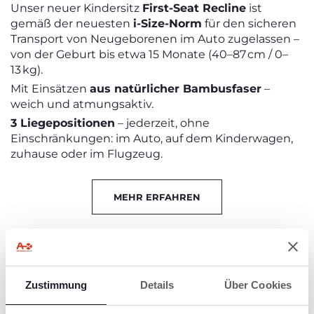
Unser neuer Kindersitz
First-Seat Recline
ist
gemäß der neuesten
i-Size-Norm
für den sicheren
Transport von Neugeborenen im Auto zugelassen –
von der Geburt bis etwa 15 Monate (40–87 cm / 0–
13 kg).
Mit Einsätzen
aus natürlicher Bambusfaser
–
weich und atmungsaktiv.
3 Liegepositionen
– jederzeit, ohne
Einschränkungen: im Auto, auf dem Kinderwagen,
zuhause oder im Flugzeug.
MEHR ERFAHREN
DAS INSIEME SYSTEM VON CHICCO - AB
DER GEBURT BIS 12 JAHREN
Zustimmung
Details
Über Cookies
Jetzt Broschüre herunterladen