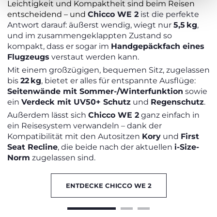
Leichtigkeit und Kompaktheit sind beim Reisen
entscheidend – und
Chicco WE 2
ist die perfekte
Antwort darauf: äußerst wendig, wiegt nur
5,5 kg
,
und im zusammengeklappten Zustand so
kompakt, dass er sogar im
Handgepäckfach eines
Flugzeugs
verstaut werden kann.
Mit einem großzügigen, bequemen Sitz, zugelassen
bis
22 kg
, bietet er alles für entspannte Ausflüge:
Seitenwände mit Sommer-/Winterfunktion
sowie
ein
Verdeck mit UV50+ Schutz
und
Regenschutz
.
Außerdem lässt sich
Chicco WE 2
ganz einfach in
ein Reisesystem verwandeln – dank der
Kompatibilität mit den Autositzen
Kory
und
First
Seat Recline
, die beide nach der aktuellen
i-Size-
Norm
zugelassen sind.
ENTDECKE CHICCO WE 2