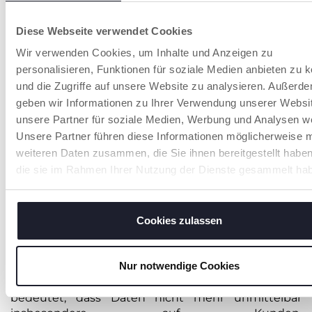
der jeweilige Fachhändler insoweit für die zum
Verkauf der Produkte an seine Kunden erforderliche
Datenverarbeitung datenschutzrechtlich selbst
Diese Webseite verwendet Cookies
verantwortlich ist.
Wir verwenden Cookies, um Inhalte und Anzeigen zu
2. FORSCHUNG / ENTWICKLUNG,
personalisieren, Funktionen für soziale Medien anbieten zu 
PRODUKTVERBESSERUNG,
und die Zugriffe auf unsere Website zu analysieren. Außerd
PRODUKTSICHERHEIT,
geben wir Informationen zu Ihrer Verwendung unserer Websi
PRODUKTQUALITÄT
unsere Partner für soziale Medien, Werbung und Analysen we
Unsere Partner führen diese Informationen möglicherweise m
Soweit nach geltendem Recht zulässig, behält sich
weiteren Daten zusammen, die Sie ihnen bereitgestellt habe
Artsana vor, pers. Daten von Kunden, die im
die sie im Rahmen Ihrer Nutzung der Dienste gesammelt ha
Rahmen der Erbringung von Services und/oder
Dienstleistungen (z.B. Bearbeitung von
Kundeanfragen) erhoben und verarbeitet werden,
Cookies zulassen
in de-personalisierter Form für Zwecke der
Forschung, Produktentwicklung und
Produktverbesserung, Produkt- und IT-Sicherheit
Nur notwendige Cookies
sowie zur Sicherstellung von Produkt- und
Servicequalität zu verarbeiten. „de-personalisiert“
bedeutet, dass Daten nicht mehr unmittelbar