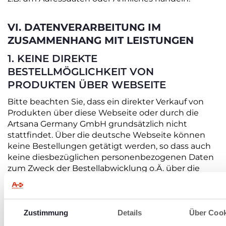
VI. DATENVERARBEITUNG IM
ZUSAMMENHANG MIT LEISTUNGEN
1. KEINE DIREKTE
BESTELLMÖGLICHKEIT VON
PRODUKTEN ÜBER WEBSEITE
Bitte beachten Sie, dass ein direkter Verkauf von
Produkten über diese Webseite oder durch die
Artsana Germany GmbH grundsätzlich nicht
stattfindet. Über die deutsche Webseite können
keine Bestellungen getätigt werden, so dass auch
keine diesbezüglichen personenbezogenen Daten
zum Zweck der Bestellabwicklung o.Ä. über die
Webseite erhoben, verarbeitet oder gespeichert
werden.
Sie können Chicco-Produkte über autorisierte
Zustimmung
Details
Über Cook
Fachhändler erwerben. Wir weisen darauf hin, dass