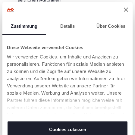
seitlichen Aufprallen
bestehen, für erhöhte
Sicherheit.
4. Ist immer mit i-
Zustimmung
Details
Über Cookies
Size-Autos
kompatibel.
Diese Webseite verwendet Cookies
Wir verwenden Cookies, um Inhalte und Anzeigen zu
personalisieren, Funktionen für soziale Medien anbieten
zu können und die Zugriffe auf unsere Website zu
analysieren. Außerdem geben wir Informationen zu Ihrer
EASY-EXTEND-
PATENTIERTES
Verwendung unserer Website an unsere Partner für
KOPFSCHUTZSYST
ONE-STEP-
soziale Medien, Werbung und Analysen weiter. Unsere
EM
SYSTEM
Partner führen diese Informationen möglicherweise mit
Die Kopfstütze kann
Chicco-System, das
weiteren Daten zusammen, die Sie ihnen bereitgestellt
in der Höhe verstellt
eine schnelle Nutzung
haben oder die sie im Rahmen Ihrer Nutzung der Dienste
werden und wächst
der Isofix-Connectors
mit dem Kind bis zu
ermöglicht: Durch
gesammelt haben.
einer Größe von
Ziehen des Griffs
Cookies zulassen
150 cm (ca. 12 Jahre).
werden die