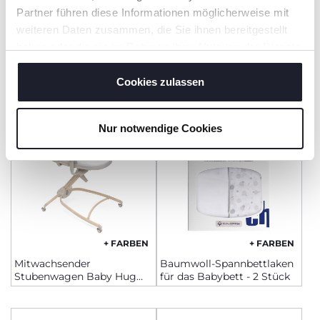
Partner führen diese Informationen möglicherweise mit
weiteren Daten zusammen, die Sie ihnen bereitgestellt
+ FARBEN
+ FARBEN
haben oder die sie im Rahmen Ihrer Nutzung der Dienste
Chicco Next2Me-
Reisebett Good Night
Spannbettlaken - Set mit 2
gesammelt haben.
Stück
Cookies zulassen
Nur notwendige Cookies
+ FARBEN
+ FARBEN
Mitwachsender
Baumwoll-Spannbettlaken
Stubenwagen Baby Hug
für das Babybett - 2 Stück
4in1 Armonia