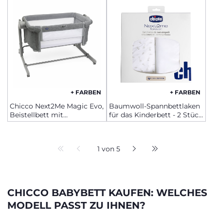
+ FARBEN
+ FARBEN
Chicco Next2Me Magic Evo,
Baumwoll-Spannbettlaken
Beistellbett mit
für das Kinderbett - 2 Stück
Schaukelfunktion
- Chicco Next2Me Forever
1 von 5
CHICCO BABYBETT KAUFEN: WELCHES
MODELL PASST ZU IHNEN?