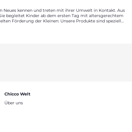
nen Neues kennen und treten mit ihrer Umwelt in Kontakt. Aus
. Sie begleitet Kinder ab dem ersten Tag mit altersgerechtem
ielten Förderung der Kleinen: Unsere Produkte sind speziell
uge zur Förderung der Koordination oder Krabbeldecken und
ng schafft und wertvolle Impulse für das tägliche Lernen
Chicco Welt
Über uns
Finden Sie ein Geschäft
Ratgeber
Artsana Gruppe