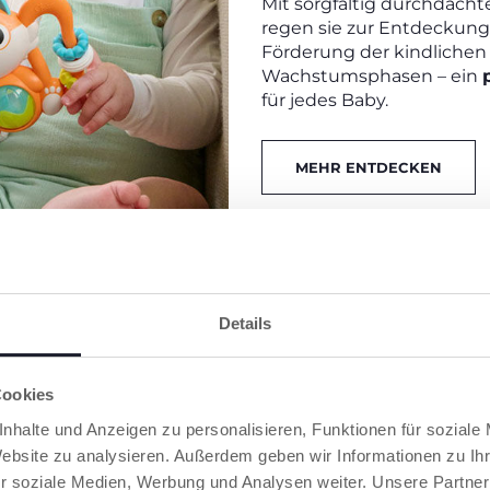
Mit sorgfältig durchdach
regen sie zur Entdeckung 
Förderung der kindlichen 
Wachstumsphasen – ein
für jedes Baby.
MEHR ENTDECKEN
MY WOOD FRIEND
Details
Entdecken Sie unsere
be
und aktivitätsreicher Spi
Cookies
Fantasie von Kindern anzu
nhalte und Anzeigen zu personalisieren, Funktionen für soziale
lebendigen und sinnlichen
Website zu analysieren. Außerdem geben wir Informationen zu I
unverwechselbares Des
r soziale Medien, Werbung und Analysen weiter. Unsere Partner
sich ziehen, sondern auc