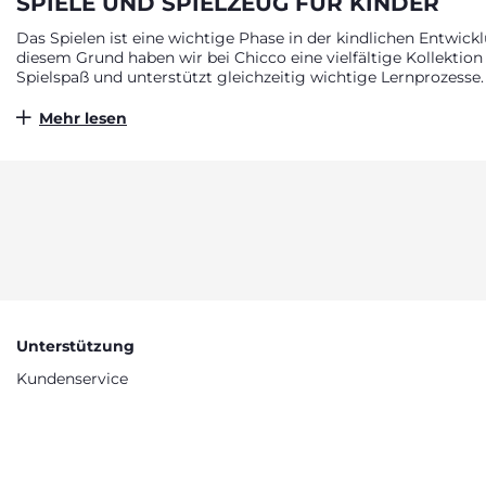
SPIELE UND SPIELZEUG FÜR KINDER
Das Spielen ist eine wichtige Phase in der kindlichen Entwick
diesem Grund haben wir bei Chicco eine vielfältige Kollektion
Spielspaß und unterstützt gleichzeitig wichtige Lernprozesse.
auf ihre Bedürfnisse abgestimmt, vom ersten Greifen bis zu
Spielbögen zur Anregung der kindlichen Neugier, jedes Spielz
Mehr lesen
bietet.
Unterstützung
Kundenservice
Barrierefreiheit