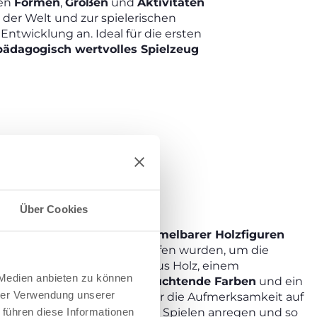
ten
Formen
,
Größen
und
Aktivitäten
der Welt und zur spielerischen
Entwicklung an. Ideal für die ersten
pädagogisch wertvolles Spielzeug
S
Über Cookies
zaubernde Sammlung sammelbarer Holzfiguren
elsets
, die sorgfältig entworfen wurden, um die
regen. Einzigartige Spiele aus Holz, einem
 Medien anbieten zu können
 Material, das sich durch
leuchtende Farben
und ein
hrer Verwendung unserer
ign
auszeichnet, die nicht nur die Aufmerksamkeit auf
 führen diese Informationen
h zum freien Erkunden durch Spielen anregen und so