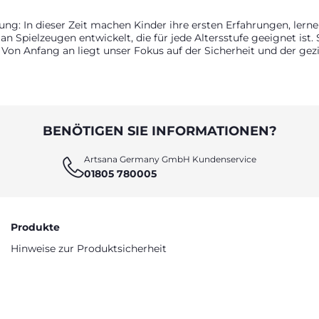
lung: In dieser Zeit machen Kinder ihre ersten Erfahrungen, ler
 an Spielzeugen entwickelt, die für jede Altersstufe geeignet ist
 Von Anfang an liegt unser Fokus auf der Sicherheit und der gez
 den ersten Entdeckungsreisen. Ob Rasseln und Quietschspielze
eug ist so gestaltet, dass es eine geschützte, anregende Umgebu
BENÖTIGEN SIE INFORMATIONEN?
Artsana Germany GmbH Kundenservice
01805 780005
Produkte
Hinweise zur Produktsicherheit
Konformitätserklärungen