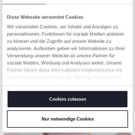
Diese Webseite verwendet Cookies
Wir verwenden Cookies, um Inhalte und Anzeigen zu
personalisieren, Funktionen für soziale Medien anbieten
zu können und die Zugriffe auf unsere Website zu
analysieren. Außerdem geben wir Informationen zu Ihrer
Verwendung unserer Website an unsere Partner für
Molly Cuddly Turtle Baby
Elektronische Schildkröten
soziale Medien, Werbung und Analysen weiter. Unsere
Greifspielzeug Schildkröte
Rassel
Partner führen diese Informationen möglicherweise mit
weiteren Daten zusammen, die Sie ihnen bereitgestellt
haben oder die sie im Rahmen Ihrer Nutzung der Dienste
gesammelt haben.
Cookies zulassen
UNSER RAT
Nur notwendige Cookies