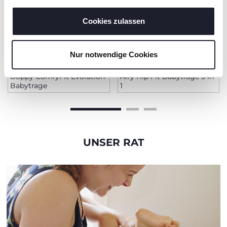
gesammelt haben.
Cookies zulassen
Nur notwendige Cookies
+ FARBEN
Boppy ComfyFit Evolution
Airy Hip Fit Babytrage 3 in
Babytrage
1
UNSER RAT