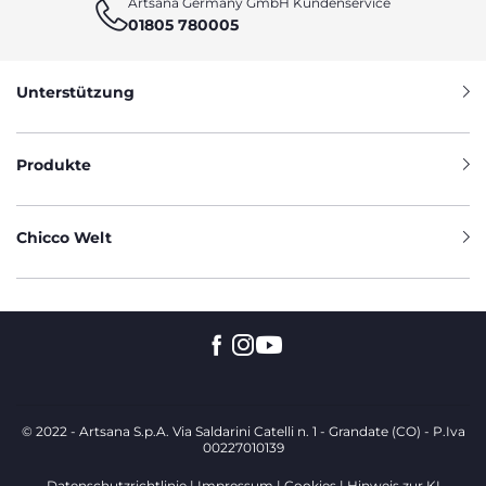
Artsana Germany GmbH Kundenservice
01805 780005
Unterstützung
Produkte
Chicco Welt
© 2022 - Artsana S.p.A. Via Saldarini Catelli n. 1 - Grandate (CO) - P.Iva
00227010139
Datenschutzrichtlinie
Impressum
Cookies
Hinweis zur KI