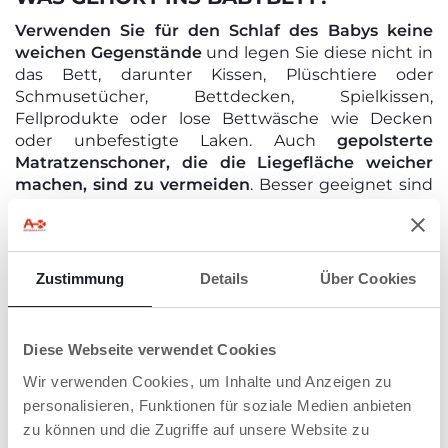
Verwenden Sie für den Schlaf des Babys keine
weichen Gegenstände
und legen Sie diese nicht in
das Bett, darunter Kissen, Plüschtiere oder
Schmusetücher, Bettdecken, Spielkissen,
Fellprodukte oder lose Bettwäsche wie Decken
oder unbefestigte Laken. Auch
gepolsterte
Matratzenschoner, die die Liegefläche weicher
machen, sind zu vermeiden
. Besser geeignet sind
dünne, gut gespannte und am Bett befestigte
Matratzenschoner. Am besten ist die Nutzung eines
Babyschlafsacks
und gut fixierter Laken
(
Spannbettlaken
), die unter die Matratze gesteckt
Zustimmung
Details
Über Cookies
werden.
Diese Webseite verwendet Cookies
VERWENDUNG DES SCHNULLERS
Wir verwenden Cookies, um Inhalte und Anzeigen zu
personalisieren, Funktionen für soziale Medien anbieten
Die Verwendung eines Schnullers während des
zu können und die Zugriffe auf unsere Website zu
Schlafs
, sowohl tagsüber als auch nachts, wird zur