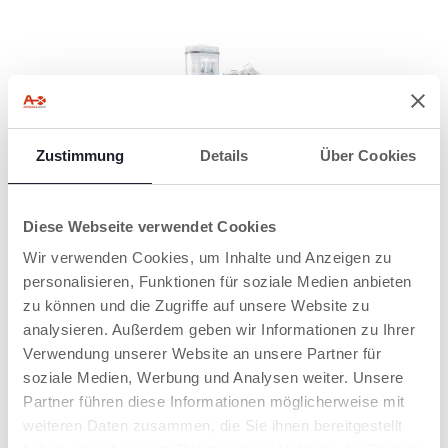
24-STUNDEN-
Zustimmung
Details
Über Cookies
SCHUTZ
Die Gegenstände
bleiben steril, solange
Diese Webseite verwendet Cookies
der Deckel geschlossen
bleibt.
Wir verwenden Cookies, um Inhalte und Anzeigen zu
personalisieren, Funktionen für soziale Medien anbieten
zu können und die Zugriffe auf unsere Website zu
analysieren. Außerdem geben wir Informationen zu Ihrer
Verwendung unserer Website an unsere Partner für
PRODUKTE, DIE SIE INTERESSIEREN
soziale Medien, Werbung und Analysen weiter. Unsere
KÖNNTEN
Partner führen diese Informationen möglicherweise mit
weiteren Daten zusammen, die Sie ihnen bereitgestellt