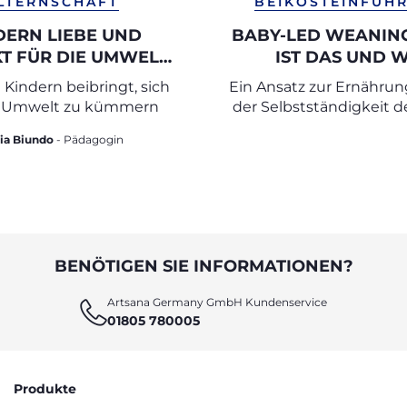
LTERNSCHAFT
BEIKOSTEINFÜH
DERN LIEBE UND
BABY-LED WEANING
T FÜR DIE UMWELT
IST DAS UND W
VERMITTELN
FUNKTIONIERT 
Kindern beibringt, sich
Ein Ansatz zur Ernährung
 Umwelt zu kümmern
der Selbstständigkeit 
basiert
ia Biundo
- Pädagogin
BENÖTIGEN SIE INFORMATIONEN?
Artsana Germany GmbH Kundenservice
01805 780005
Produkte