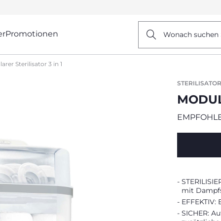
er
Promotionen
Wonach suchen 
rer Sterilisator 3 in 1
STERILISATO
MODULA
EMPFOHLE
STERILISIE
mit Dampfst
EFFEKTIV: E
SICHER: Au