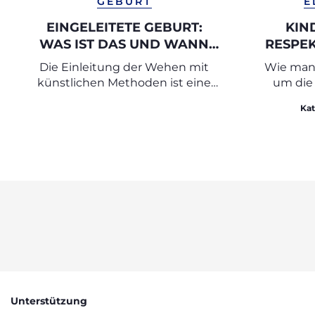
GEBURT
E
EINGELEITETE GEBURT:
KIN
WAS IST DAS UND WANN
RESPEK
WIRD SIE DURCHGEFÜHRT?
Die Einleitung der Wehen mit
Wie man 
künstlichen Methoden ist eine
um die
wichtige medizinisch-
Kat
geburtshilfliche Technik, die
eingesetzt wird, um den
Geburtsprozess zu starten und
Komplikationen zu vermeiden.
Im Folgenden erfahren Sie, wann
eine Einleitung durchgeführt
wird, in welchen Fällen und mit
welchen Techniken.
Unterstützung