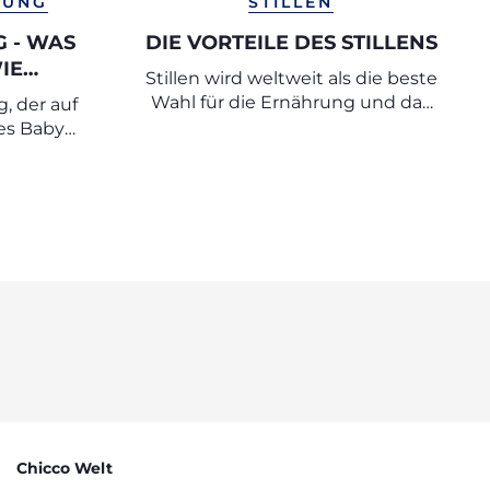
RUNG
STILLEN
 - WAS
DIE VORTEILE DES STILLENS
IE
Stillen wird weltweit als die beste
ES?
Wahl für die Ernährung und das
, der auf
Wohlbefinden des Säuglings
des Babys
anerkannt.
Chicco Welt