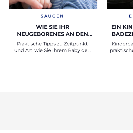
SAUGEN
E
WIE SIE IHR
EIN KI
NEUGEBORENES AN DEN
BADEZI
SCHNULLER GEWÖHNEN
Praktische Tipps zu Zeitpunkt
Kinderb
KINDE
und Art, wie Sie Ihrem Baby den
praktisch
Schnuller anbieten, um die
des Bad
Akzeptanz zu erleichtern.
zu erle
Sel