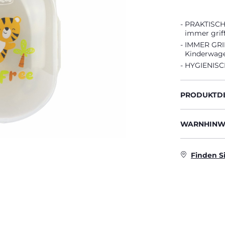
PRAKTISCH: 
immer griff
IMMER GRIF
Kinderwage
HYGIENISCH
PRODUKTDE
WARNHINWE
Finden S