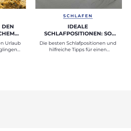
SCHLAFEN
 DEN
IDEALE
CHEM
SCHLAFPOSITIONEN: SO
 ZU
SCHLAFEN SIE IN DER
en Urlaub
Die besten Schlafpositionen und
E?
SCHWANGERSCHAFT
glingen
hilfreiche Tipps für einen
SICHER UND BEQUEM
alten.
erholsamen Schlaf in der
Schwangerschaft