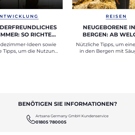
NTWICKLUNG
REISEN
NDERFREUNDLICHES
NEUGEBORENE IN
MMER: SO RICHTEN
BERGEN: AB WEL
SIE EIN
ALTER UND BIS
adezimmer-Ideen sowie
Nützliche Tipps, um ein
RBADEZIMMER EIN
WELCHER HÖH
e Tipps, um die Nutzung
in den Bergen mit Säu
ezimmers durch Kinder
bestmöglich zu gest
ichtern und ihnen mehr
bstständigkeit zu
ermöglichen.
BENÖTIGEN SIE INFORMATIONEN?
Artsana Germany GmbH Kundenservice
01805 780005