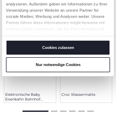
analysieren. Außerdem geben wir Informationen zu Ihrer
Verwendung unserer Website an unsere Partner für
PRODUKTE, DIE SIE INTERESSIEREN
soziale Medien, Werbung und Analysen weiter. Unsere
KÖNNTEN
Partner führen diese Informationen möglicherweise mit
weiteren Daten zusammen, die Sie ihnen bereitgestellt
haben oder die sie im Rahmen Ihrer Nutzung der Dienste
gesammelt haben.
Cookies zulassen
Nur notwendige Cookies
Elektronische Baby
Croc Wassermatte
Eisenbahn Bahnhof
Spielset Zug