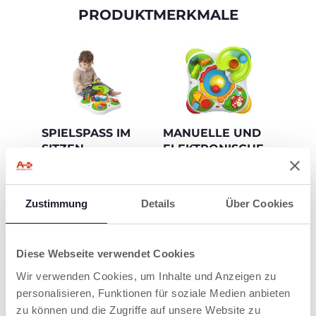
PRODUKTMERKMALE
SPIELSPASS IM S
MANUELLE UND
ITZEN
ELEKTRONISCHE
AKTIVITÄTEN
Dank der
abnehmbaren 4 Beine
4 verschiedene
wird der Tisch zu
Bereiche mit
Zustimmung
Details
Über Cookies
einem Aktivitätspanel,
abwechslungsreichen
das auch im Sitzen
Spielen zur Förderung
bespielt werden kann.
der feinmotorischen
und logischen
Diese Webseite verwendet Cookies
Fähigkeiten des
Kindes.
Wir verwenden Cookies, um Inhalte und Anzeigen zu
personalisieren, Funktionen für soziale Medien anbieten
zu können und die Zugriffe auf unsere Website zu