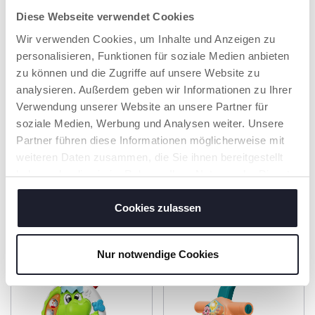
Diese Webseite verwendet Cookies
LAUFLERNER
Wir verwenden Cookies, um Inhalte und Anzeigen zu
personalisieren, Funktionen für soziale Medien anbieten
Entwickelt, um Ihr
Kind beim ersten
zu können und die Zugriffe auf unsere Website zu
Gehen zu
analysieren. Außerdem geben wir Informationen zu Ihrer
unterstützen, mit
Verwendung unserer Website an unsere Partner für
breiten Hinterbeinen,
die das Stolperrisiko
soziale Medien, Werbung und Analysen weiter. Unsere
verringern.
Partner führen diese Informationen möglicherweise mit
weiteren Daten zusammen, die Sie ihnen bereitgestellt
haben oder die sie im Rahmen Ihrer Nutzung der Dienste
gesammelt haben.
PRODUKTE, DIE SIE INTERESSIEREN
Cookies zulassen
KÖNNTEN
Nur notwendige Cookies
NEU