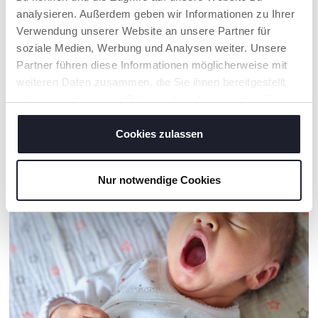
analysieren. Außerdem geben wir Informationen zu Ihrer
+ FARBEN
+ FARBEN
Verwendung unserer Website an unsere Partner für
Chicco Next2Me-
Baumwoll-Spannbettlaken
soziale Medien, Werbung und Analysen weiter. Unsere
Spannbettlaken - Set mit 2
für das Babybett - 2 Stück
Stück
Partner führen diese Informationen möglicherweise mit
weiteren Daten zusammen, die Sie ihnen bereitgestellt
haben oder die sie im Rahmen Ihrer Nutzung der Dienste
gesammelt haben.
UNSER RAT
Cookies zulassen
Nur notwendige Cookies