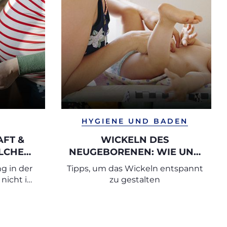
HYGIENE UND BADEN
FT &
WICKELN DES
LCHE
NEUGEBORENEN: WIE UND
SIND
WANN SOLL MAN IHN
g in der
Tipps, um das Wickeln entspannt
T UND
MACHEN?
nicht in
zu gestalten
 SIE
dern vor
rsorgung
d mit