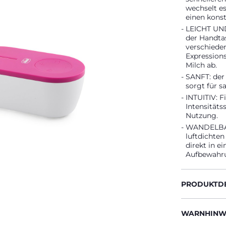
wechselt e
einen konst
LEICHT UND
der Handta
verschiede
Expressions
Milch ab.
SANFT: der 
sorgt für s
INTUITIV: 
Intensitäts
Nutzung.
WANDELBAR:
luftdichte
direkt in e
Aufbewahru
PRODUKTDE
WARNHINWE