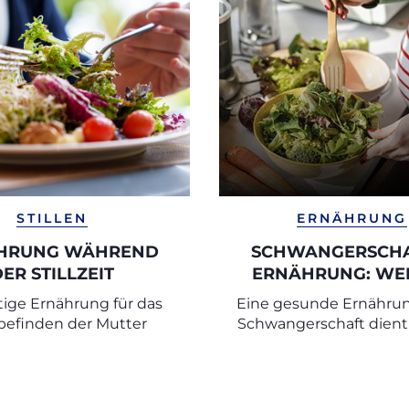
STILLEN
ERNÄHRUNG
HRUNG WÄHREND
SCHWANGERSCHA
ER STILLZEIT
ERNÄHRUNG: WE
LEBENSMITTEL 
htige Ernährung für das
Eine gesunde Ernährun
EMPFEHLENSWER
efinden der Mutter
Schwangerschaft dient 
WELCHE SOLLTEN
erster Linie der
MEIDEN?
Gewichtskontrolle, son
allem der optimalen Ve
von Mutter und Kin