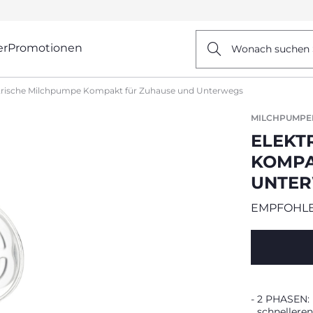
er
Promotionen
Wonach suchen 
trische Milchpumpe Kompakt für Zuhause und Unterwegs
MILCHPUMPE
ELEKT
KOMPA
UNTE
EMPFOHLE
2 PHASEN:
schnellere