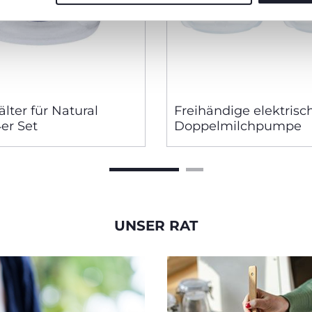
lter für Natural
Freihändige elektrisc
4er Set
Doppelmilchpumpe
UNSER RAT