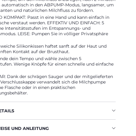
s automatisch in den ABPUMP-Modus, langsamer, um
anten und natürlichen Milchfluss zu fördern.
 KOMPAKT: Passt in eine Hand und kann einfach in
sche verstaut werden. EFFEKTIV UND EINFACH: 5
ne Intensitätsstufen im Entspannungs- und
modus. LEISE: Pumpen Sie in völliger Privatsphäre
weiche Silikonkissen haftet sanft auf der Haut und
anften Kontakt auf der Brusthaut.
Finde dein Tempo und wähle zwischen 5
stufen. Wenige Knöpfe für einen schnelle und einfache
 Dank der schrägen Sauger und der mitgelieferten
n Verschlusskappe verwandelt sich die Milchpumpe
ine Flasche oder in einen praktischen
ngsbehälter.
TAILS
ISE UND ANLEITUNG