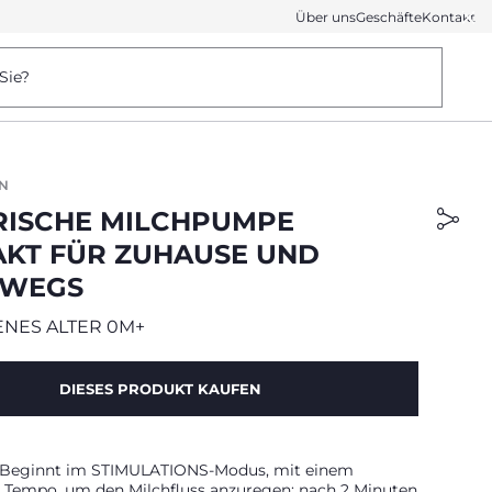
Über uns
Geschäfte
Kontakt
Sie?
N
RISCHE MILCHPUMPE
KT FÜR ZUHAUSE UND
RWEGS
NES ALTER 0M+
DIESES PRODUKT KAUFEN
 Beginnt im STIMULATIONS-Modus, mit einem
n Tempo, um den Milchfluss anzuregen; nach 2 Minuten