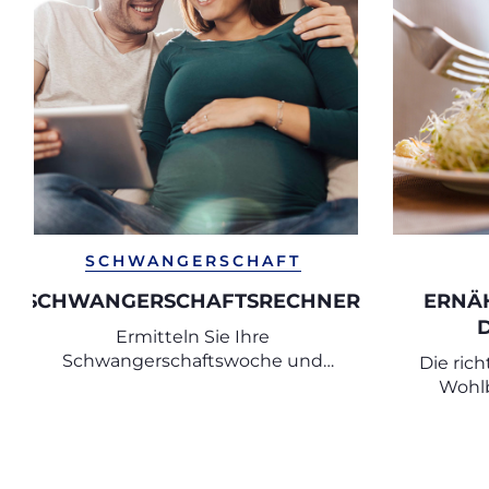
SCHWANGERSCHAFT
SCHWANGERSCHAFTSRECHNER
ERNÄ
D
Ermitteln Sie Ihre
Schwangerschaftswoche und
Die ric
den voraussichtlichen
Wohlb
Geburtstermin