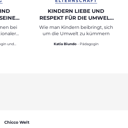
G
ELTERNSCHAFT
KIND
KINDERN LIEBE UND
SEINE
RESPEKT FÜR DIE UMWELT
ENNEN
VERMITTELN
enen bei
Wie man Kindern beibringt, sich
CKEN
ionaler
um die Umwelt zu kümmern
Katia Biundo
- Pädagogin
die
Chicco Welt