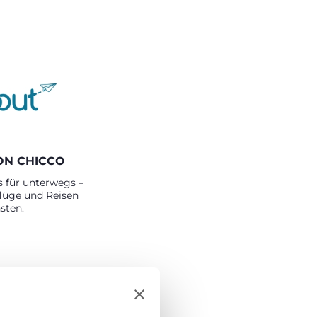
ON CHICCO
s für unterwegs –
flüge und Reisen
nsten.
EN