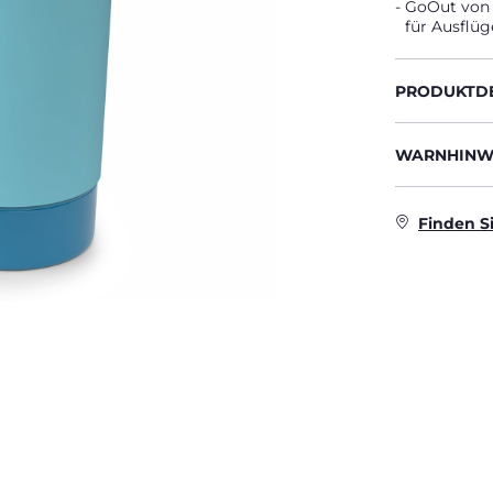
GoOut von C
für Ausflüg
PRODUKTDE
WARNHINWE
Finden S