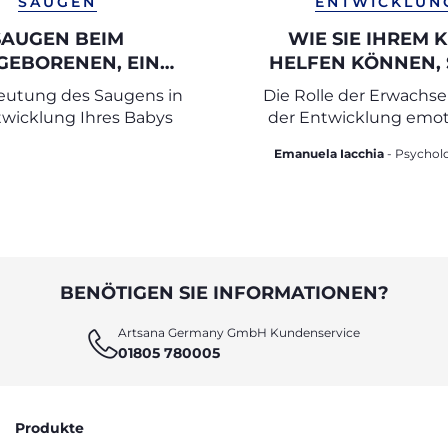
SAUGEN
ENTWICKLUN
SAUGEN BEIM
WIE SIE IHREM 
GEBORENEN, EIN
HELFEN KÖNNEN, 
TROST
GEFÜHLE ZU ERK
eutung des Saugens in
Die Rolle der Erwachs
UND AUSZUDRÜ
twicklung Ihres Babys
der Entwicklung emot
Intelligenz
Emanuela Iacchia
- Psychologin und
Psychotherapeutin für 
Entwicklungsphase
BENÖTIGEN SIE INFORMATIONEN?
Artsana Germany GmbH Kundenservice
01805 780005
Produkte