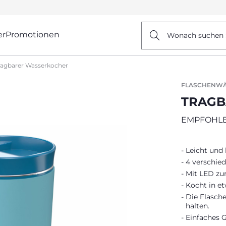
er
Promotionen
Wonach suchen 
ragbarer Wasserkocher
FLASCHENW
TRAGB
EMPFOHLE
Leicht und
4 verschied
Mit LED zu
Kocht in et
Die Flasche
halten.
Einfaches G