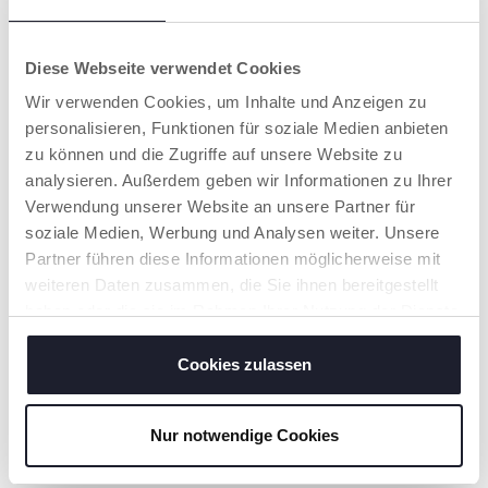
KÖNNTEN
Diese Webseite verwendet Cookies
Wir verwenden Cookies, um Inhalte und Anzeigen zu
personalisieren, Funktionen für soziale Medien anbieten
zu können und die Zugriffe auf unsere Website zu
analysieren. Außerdem geben wir Informationen zu Ihrer
Verwendung unserer Website an unsere Partner für
soziale Medien, Werbung und Analysen weiter. Unsere
Partner führen diese Informationen möglicherweise mit
weiteren Daten zusammen, die Sie ihnen bereitgestellt
haben oder die sie im Rahmen Ihrer Nutzung der Dienste
Der Kuh-Traktor
Sensorisches Ziehspielzeug
Montessori Holzspielzeug
Wal Baby Motorik
gesammelt haben.
My Wood Friends
Spielzeug
Cookies zulassen
Nur notwendige Cookies
UNSER RAT