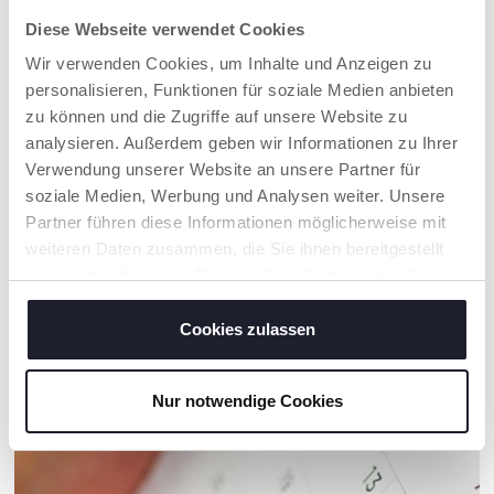
Diese Webseite verwendet Cookies
Wir verwenden Cookies, um Inhalte und Anzeigen zu
personalisieren, Funktionen für soziale Medien anbieten
zu können und die Zugriffe auf unsere Website zu
analysieren. Außerdem geben wir Informationen zu Ihrer
Verwendung unserer Website an unsere Partner für
soziale Medien, Werbung und Analysen weiter. Unsere
Partner führen diese Informationen möglicherweise mit
Der Kuh-Traktor
2in1 Geburtstagstorten
weiteren Daten zusammen, die Sie ihnen bereitgestellt
Montessori Holzspielzeug
Spielset Montessori
haben oder die sie im Rahmen Ihrer Nutzung der Dienste
My Wood Friends
Kuchen Lernspiel
gesammelt haben.
Cookies zulassen
UNSER RAT
Nur notwendige Cookies