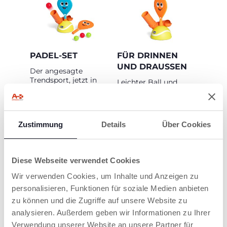
PADEL-SET
FÜR DRINNEN
UND DRAUSSEN
Der angesagte
Trendsport, jetzt in
Leichter Ball und
einer
handliche, leichte
kinderfreundlichen
Schläger – perfekt für
Version!
Spielspaß zu Hause
Elektronisches Set
und im Freien.
Zustimmung
Details
Über Cookies
zum Alleinspielen
oder für spannende
Matches mit
Freunden.
Diese Webseite verwendet Cookies
Wir verwenden Cookies, um Inhalte und Anzeigen zu
personalisieren, Funktionen für soziale Medien anbieten
zu können und die Zugriffe auf unsere Website zu
PRODUKTE, DIE SIE INTERESSIEREN
analysieren. Außerdem geben wir Informationen zu Ihrer
Verwendung unserer Website an unsere Partner für