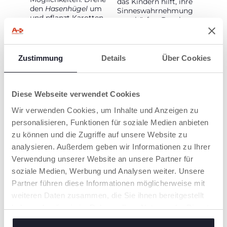
das Kindern hilft, ihre
den
Hasenhügel
um
Sinneswahrnehmung
und pflanzt Karotten
zu schärfen. Durch
und Rüben ein.
Berühren und
Platziert die Gemüse
Erkunden erleben sie
und Häschen auf der
die Welt mit all ihren
Spitze und lasst sie
Sinnen.
Zustimmung
Details
Über Cookies
sanft hin und her
schaukeln.
Diese Webseite verwendet Cookies
Wir verwenden Cookies, um Inhalte und Anzeigen zu
personalisieren, Funktionen für soziale Medien anbieten
zu können und die Zugriffe auf unsere Website zu
analysieren. Außerdem geben wir Informationen zu Ihrer
Verwendung unserer Website an unsere Partner für
FSC®-
soziale Medien, Werbung und Analysen weiter. Unsere
ZERTIFIZIERTES
Partner führen diese Informationen möglicherweise mit
HOLZ
weiteren Daten zusammen, die Sie ihnen bereitgestellt
Die Figuren und
haben oder die sie im Rahmen Ihrer Nutzung der Dienste
Spielsets der
My
gesammelt haben.
Wood Friends
-