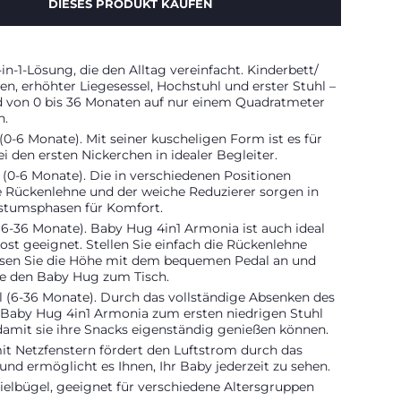
DIESES PRODUKT KAUFEN
-in-1-Lösung, die den Alltag vereinfacht. Kinderbett/
, erhöhter Liegesessel, Hochstuhl und erster Stuhl –
d von 0 bis 36 Monaten auf nur einem Quadratmeter
n.
(0-6 Monate). Mit seiner kuscheligen Form ist es für
i den ersten Nickerchen in idealer Begleiter.
 (0-6 Monate). Die in verschiedenen Positionen
e Rückenlehne und der weiche Reduzierer sorgen in
stumsphasen für Komfort.
6-36 Monate). Baby Hug 4in1 Armonia ist auch ideal
kost geeignet. Stellen Sie einfach die Rückenlehne
ssen Sie die Höhe mit dem bequemen Pedal an und
ie den Baby Hug zum Tisch.
l (6-36 Monate). Durch das vollständige Absenken des
d Baby Hug 4in1 Armonia zum ersten niedrigen Stuhl
damit sie ihre Snacks eigenständig genießen können.
it Netzfenstern fördert den Luftstrom durch das
und ermöglicht es Ihnen, Ihr Baby jederzeit zu sehen.
ielbügel, geeignet für verschiedene Altersgruppen