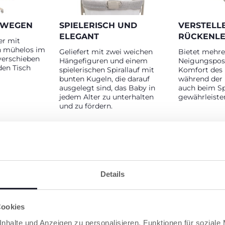
BEWEGEN
SPIELERISCH UND
VERSTELL
ELEGANT
RÜCKENL
er mit
n mühelos im
Geliefert mit zwei weichen
Bietet mehre
verschieben
Hängefiguren und einem
Neigungspos
en Tisch
spielerischen Spirallauf mit
Komfort des
bunten Kugeln, die darauf
während der 
ausgelegt sind, das Baby in
auch beim Sp
jedem Alter zu unterhalten
gewährleiste
und zu fördern.
Details
AKT
WASCHBAR
Cookies
ch einen
Abnehmbarer, waschbarer
nhalte und Anzeigen zu personalisieren, Funktionen für soziale