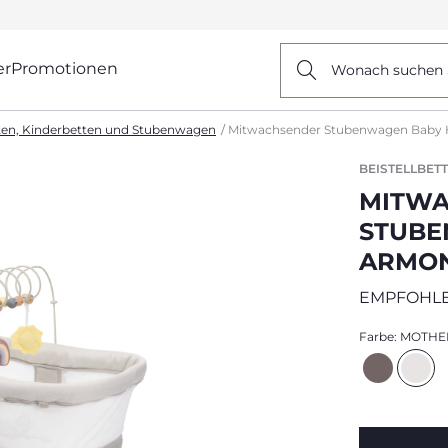
er
Promotionen
Wonach suchen 
tten, Kinderbetten und Stubenwagen
Mitwachsender Stubenwagen Baby 
BEISTELLBET
MITW
STUBE
ARMON
EMPFOHLE
Farbe:
MOTHE