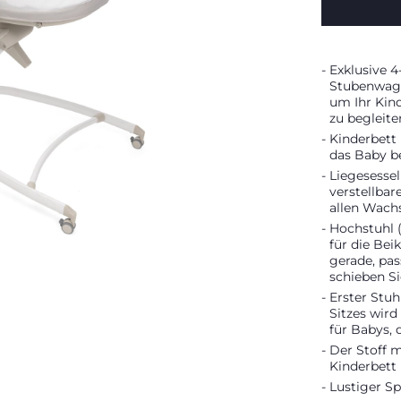
Exklusive 4
Stubenwagen
um Ihr Kin
zu begleite
Kinderbett 
das Baby be
Liegesessel
verstellbar
allen Wach
Hochstuhl (
für die Bei
gerade, pa
schieben S
Erster Stuh
Sitzes wir
für Babys, 
Der Stoff m
Kinderbett 
Lustiger Sp