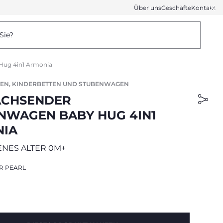
Über uns
Geschäfte
Kontakt
Sie?
Hug 4in1 Armonia
TEN, KINDERBETTEN UND STUBENWAGEN
ACHSENDER
NWAGEN BABY HUG 4IN1
IA
NES ALTER 0M+
R PEARL