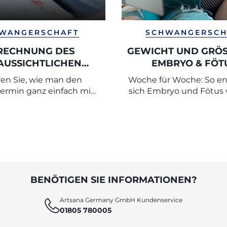
WANGERSCHAFT
SCHWANGERSCH
RECHNUNG DES
GEWICHT UND GRÖSS
AUSSICHTLICHEN
MBRYO & FÖTUS
RTSTERMINS (ET)
ABELLEN NACH S
ren Sie, wie man den
Woche für Woche: So en
ermin ganz einfach mit
sich Embryo und Fötus
sten Tag der letzten
der Schwangersch
e als Ausgangspunkt
st berechnen kann.
BENÖTIGEN SIE INFORMATIONEN?
Artsana Germany GmbH Kundenservice
01805 780005