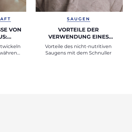
AFT
SAUGEN
E VON E
VORTEILE DER
: T
VERWENDUNG EINES
SW
SCHNULLERS
twickeln
Vorteile des nicht-nutritiven
 während
Saugens mit dem Schnuller
aft