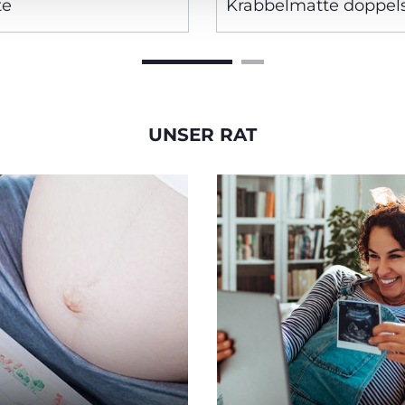
te
Krabbelmatte doppels
inklusive Tragetasche
UNSER RAT