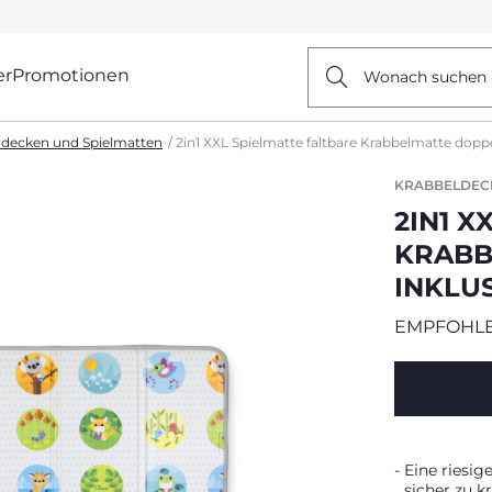
er
Promotionen
Wonach suchen 
ldecken und Spielmatten
2in1 XXL Spielmatte faltbare Krabbelmatte doppe
KRABBELDEC
2IN1 X
KRABB
INKLU
EMPFOHLE
Eine riesig
sicher zu k