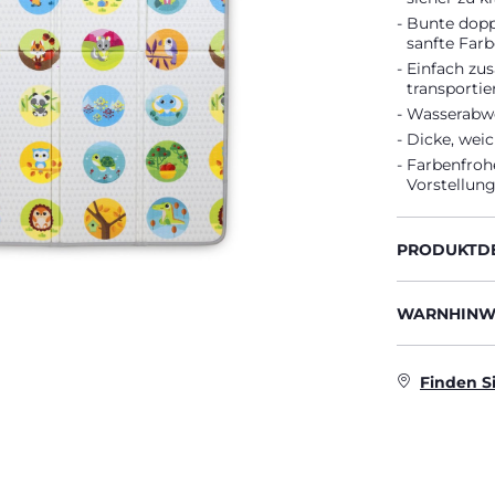
Bunte doppe
sanfte Far
Einfach zu
transportie
Wasserabwe
Dicke, wei
Farbenfrohe
Vorstellung
PRODUKTDE
WARNHINWE
Finden S