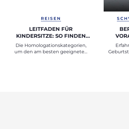
REISEN
SCH
LEITFADEN FÜR
BE
KINDERSITZE: SO FINDEN
VOR
SIE DEN PASSENDEN
GEBU
Die Homologationskategorien,
Erfah
AUTOKINDERSITZ
um den am besten geeigneten
Geburtst
Kindersitz auszuwählen
dem er
Period
selb