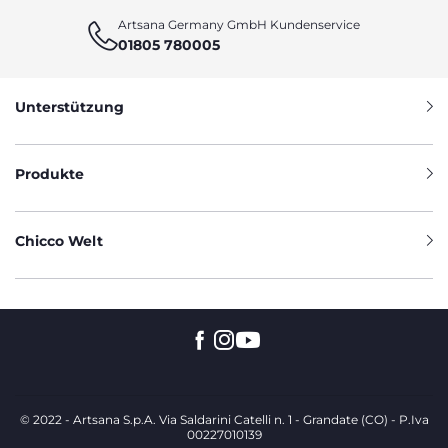
Artsana Germany GmbH Kundenservice
01805 780005
Unterstützung
Produkte
Chicco Welt
© 2022 - Artsana S.p.A. Via Saldarini Catelli n. 1 - Grandate (CO) - P.Iva
00227010139