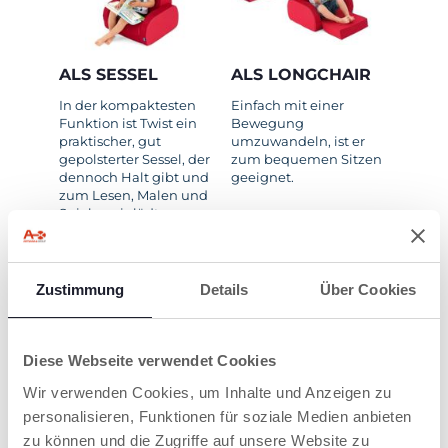
ALS SESSEL
ALS LONGCHAIR
In der kompaktesten
Einfach mit einer
Funktion ist Twist ein
Bewegung
praktischer, gut
umzuwandeln, ist er
gepolsterter Sessel, der
zum bequemen Sitzen
dennoch Halt gibt und
geeignet.
zum Lesen, Malen und
Spielen einlädt.
Zustimmung
Details
Über Cookies
Diese Webseite verwendet Cookies
Wir verwenden Cookies, um Inhalte und Anzeigen zu
ALS LIEGE
personalisieren, Funktionen für soziale Medien anbieten
Ganz ausgezogen lädt
zu können und die Zugriffe auf unsere Website zu
er zum Entspannen