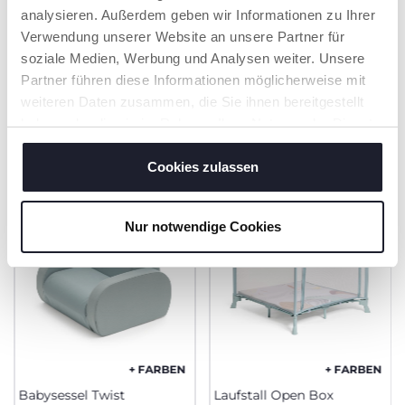
und Kuscheln ein.
analysieren. Außerdem geben wir Informationen zu Ihrer
Verwendung unserer Website an unsere Partner für
soziale Medien, Werbung und Analysen weiter. Unsere
Partner führen diese Informationen möglicherweise mit
weiteren Daten zusammen, die Sie ihnen bereitgestellt
PRODUKTE, DIE SIE INTERESSIEREN
haben oder die sie im Rahmen Ihrer Nutzung der Dienste
KÖNNTEN
gesammelt haben.
Cookies zulassen
Nur notwendige Cookies
+ FARBEN
+ FARBEN
Babysessel Twist
Laufstall Open Box