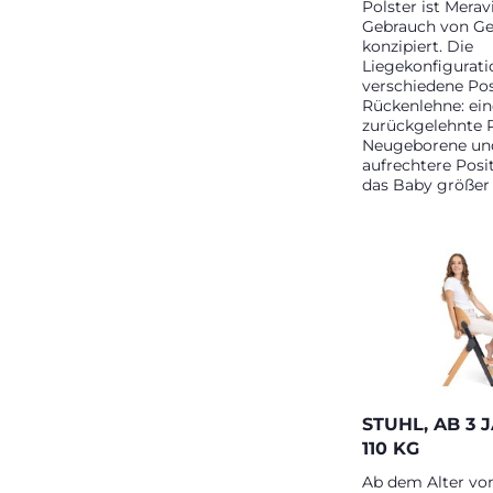
Polster ist Merav
Gebrauch von Ge
konzipiert. Die
Liegekonfigurati
verschiedene Pos
Rückenlehne: ein
zurückgelehnte P
Neugeborene und
aufrechtere Posi
das Baby größer i
STUHL, AB 3 
110 KG
Ab dem Alter vo