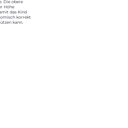
e. Die obere
der Höhe
damit das Kind
omisch korrekt
tützen kann.