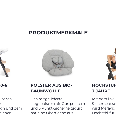
PRODUKTMERKMALE
 0-6
POLSTER AUS BIO-
HOCHSTUHL
BAUMWOLLE
3 JAHRE
llbaren
Das mitgelieferte
Mit dem inkl
em
Liegepolster mit Gurtpolstern
Sicherheitsst
ign und dem
und 5 Punkt-Sicherheitsgurt
wird Meravig
eichen
hat eine Oberfläche aus
Hochsthl für