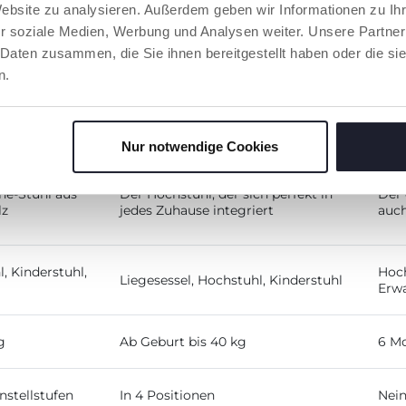
Website zu analysieren. Außerdem geben wir Informationen zu I
r soziale Medien, Werbung und Analysen weiter. Unsere Partner
 Daten zusammen, die Sie ihnen bereitgestellt haben oder die s
n.
POLLY ARMONIA
CR
Nur notwendige Cookies
One-Stuhl aus
Der Hochstuhl, der sich perfekt in
Der 
lz
jedes Zuhause integriert
auch
, Kinderstuhl,
Hoch
Liegesessel, Hochstuhl, Kinderstuhl
Erw
g
Ab Geburt bis 40 kg
6 Mo
nstellstufen
In 4 Positionen
Nei