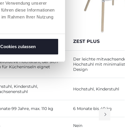
hrer Verwendung unserer
 führen diese Informationen
ie im Rahmen Ihrer Nutzung
ESCENDO UP
ZEST PLUS
Cookies zulassen
Der leichte mitwachsende
evolutive Hochstuhl, der sich
Hochstuhl mit minimalisti
 für Kücheninseln eignet
Design
stuhl, Kinderstuhl,
Hochstuhl, Kinderstuhl
achsenenstuhl
nate-99 Jahre, max. 110 kg
6 Monate bis 40 kg
n
Nein