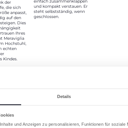
einfach zusammenklappen
nk der
und kompakt verstauen. Er
fe, die sich
steht selbstständig, wenn
röße anpasst,
geschlossen.
dig auf den
steigen. Dies
hängigkeit
rtrauen Ihres
t Meraviglia
em Hochstuhl,
m echten
der
s Kindes.
Details
Cookies
nhalte und Anzeigen zu personalisieren, Funktionen für soziale