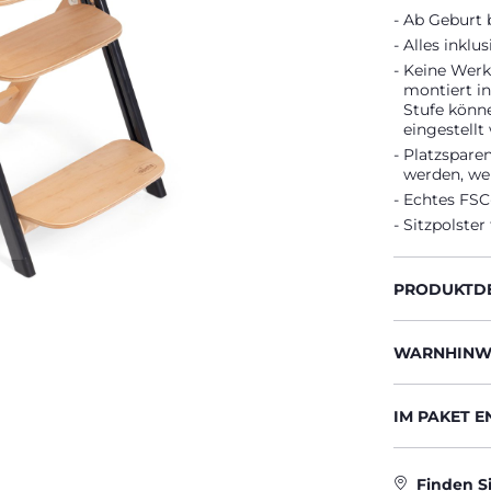
Ab Geburt b
Alles inklu
Keine Werk
montiert in
Stufe könn
eingestellt
Platzspare
werden, wen
Echtes FSC-
Sitzpolster
PRODUKTDE
WARNHINWE
IM PAKET 
Finden S