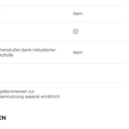
n
Nein
henstufen dank inkludierter
Nein
tzfüße
geborenenset zur
ennutzung separat erhältlich
EN