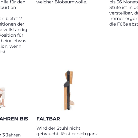
iglia für den
weicher Biobaumwolle.
bis 36 Monat
burt an
Stufe ist in 
verstellbar, 
on bietet 2
immer ergon
itionen der
die Füße abs
e vollständig
osition für
 eine etwas
tion, wenn
st.
JAHREN BIS
FALTBAR
Wird der Stuhl nicht
gebraucht, lässt er sich ganz
n 3 Jahren