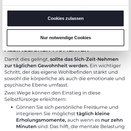
und zu umsorgen, wenn man sich selbst
haben oder die sie im Rahmen Ihrer Nutzung der Dienste
vernachlässigt.
Und gerade aus dieser Selbstliebe
gesammelt haben.
und Achtung können Kinder viel lernen, wie sie als
Cookies zulassen
Erwachsene ihre eigenen Bedürfnisse
wahrnehmen und respektieren.
Nur notwendige Cookies
DIE FREUDE AN DEN KLEINEN
ALLTÄGLICHEN MOMENTEN
Damit dies gelingt,
sollte das Sich-Zeit-Nehmen
zur täglichen Gewohnheit werden.
Ein wichtiger
Schritt, der das eigene Wohlbefinden stärkt und
sowohl die körperliche als auch die emotionale und
psychische Ebene umfasst.
Zwei Wege können den Einstieg in diese
Selbstfürsorge erleichtern:
Gönnen Sie sich persönliche Freiräume und
integrieren Sie möglichst
täglich kleine
Erholungsmomente,
auch wenn es
nur zehn
Minuten
sind. Das hilft, die mentale Belastung