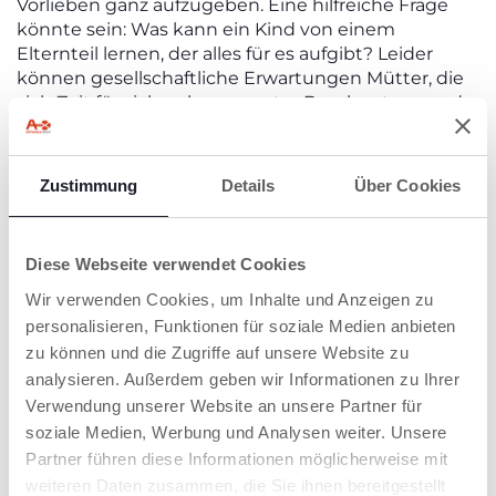
Vorlieben ganz aufzugeben. Eine hilfreiche Frage
könnte sein: Was kann ein Kind von einem
Elternteil lernen, der alles für es aufgibt? Leider
können gesellschaftliche Erwartungen Mütter, die
sich Zeit für sich nehmen, unter Druck setzen und
das Gefühl vermitteln, egoistisch zu sein. Doch
wenn Sie auf sich hören, werden Sie erkennen:
Ein
neues Gleichgewicht ist durchaus möglich.
Zustimmung
Details
Über Cookies
DEN EMOTIONALEN ABSTAND ZUM
KIND MEISTERN
Diese Webseite verwendet Cookies
Wir verwenden Cookies, um Inhalte und Anzeigen zu
Dieses bewusste Zuhören geht Hand in Hand mit
der emotionalen und natürlichen Ablösung, die
personalisieren, Funktionen für soziale Medien anbieten
mit dem Wachstum der Kinder einhergeht.
Indem
zu können und die Zugriffe auf unsere Website zu
wir ihnen mehr Selbstständigkeit ermöglichen und
analysieren. Außerdem geben wir Informationen zu Ihrer
nicht alles für sie erledigen, kann die Mutter sich
Verwendung unserer Website an unsere Partner für
wieder vollständiger als Frau erleben und sich vom
soziale Medien, Werbung und Analysen weiter. Unsere
reinen Mutter- und Beschützerinnen-Rolle lösen.
Es
Partner führen diese Informationen möglicherweise mit
ist schließlich nicht sinnvoll, andere zu nähren
weiteren Daten zusammen, die Sie ihnen bereitgestellt