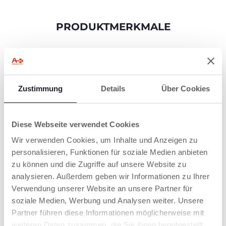
PRODUKTMERKMALE
Zustimmung
Details
Über Cookies
SPÜLMASCHINEN
FEST
Diese Webseite verwendet Cookies
Zur einfachen
Wir verwenden Cookies, um Inhalte und Anzeigen zu
Reinigung.
personalisieren, Funktionen für soziale Medien anbieten
zu können und die Zugriffe auf unsere Website zu
analysieren. Außerdem geben wir Informationen zu Ihrer
Verwendung unserer Website an unsere Partner für
soziale Medien, Werbung und Analysen weiter. Unsere
PRODUKTE, DIE SIE INTERESSIEREN
Partner führen diese Informationen möglicherweise mit
KÖNNTEN
weiteren Daten zusammen, die Sie ihnen bereitgestellt