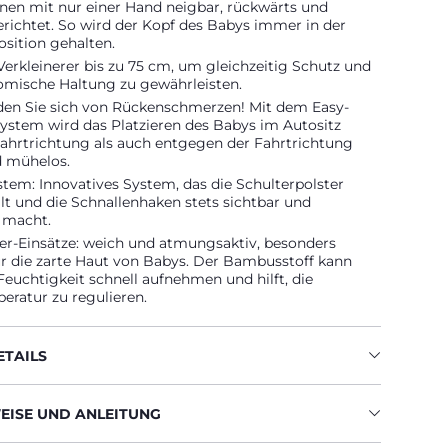
onen mit nur einer Hand neigbar, rückwärts und
richtet. So wird der Kopf des Babys immer in der
osition gehalten.
erkleinerer bis zu 75 cm, um gleichzeitig Schutz und
omische Haltung zu gewährleisten.
den Sie sich von Rückenschmerzen! Mit dem Easy-
ystem wird das Platzieren des Babys im Autositz
Fahrtrichtung als auch entgegen der Fahrtrichtung
d mühelos.
stem: Innovatives System, das die Schulterpolster
lt und die Schnallenhaken stets sichtbar und
 macht.
r-Einsätze: weich und atmungsaktiv, besonders
ür die zarte Haut von Babys. Der Bambusstoff kann
euchtigkeit schnell aufnehmen und hilft, die
eratur zu regulieren.
TAILS
ISE UND ANLEITUNG