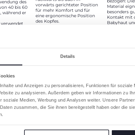
bezogen: Die
rwendung des
vorwärts gerichteter Position
Material eign
 von 40 bis 60
für mehr Komfort und für
besonders gu
, während er
eine ergonomische Position
Kontakt mit 
des Kopfes.
Babyhaut und
 verwendet
Körperfeucht
e nach den
aufnehmen, u
 Kindes. Der
Körpertemper
rde mit dem
 Center
ine flache
he
Details
es
 erreichen.
Cookies
nhalte und Anzeigen zu personalisieren, Funktionen für soziale
Website zu analysieren. Außerdem geben wir Informationen zu I
r soziale Medien, Werbung und Analysen weiter. Unsere Partner
 Daten zusammen, die Sie ihnen bereitgestellt haben oder die s
n.
ALL-
VERSTELLBARE