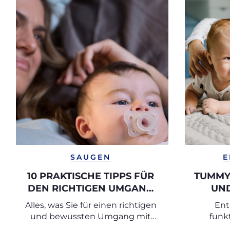
SAUGEN
E
10 PRAKTISCHE TIPPS FÜR
TUMMY 
DEN RICHTIGEN UMGANG
UND
MIT DEM SCHNULLER
Alles, was Sie für einen richtigen
Ent
und bewussten Umgang mit
funk
dem Schnuller wissen müssen
Übun