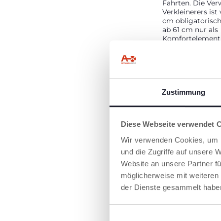
Fahrten. Die Ve
Verkleinerers ist
cm obligatorisch
ab 61 cm nur als
Komfortelement
werden kann, dj
Bedürfnissen des
Verkleinerer wu
Chicco Research
entwickelt, um e
und ergonomisc
Zustimmung
Positionierung d
Neugeborenen zu
Diese Webseite verwendet 
Wir verwenden Cookies, um I
und die Zugriffe auf unsere 
Website an unsere Partner fü
möglicherweise mit weiteren
der Dienste gesammelt habe
SEITENAUFPR