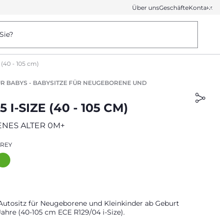
Über uns
Geschäfte
Kontakt
Sie?
 (40 - 105 cm)
ÜR BABYS - BABYSITZE FÜR NEUGEBORENE UND
 I-SIZE (40 - 105 CM)
NES ALTER 0M+
GREY
Autositz für Neugeborene und Kleinkinder ab Geburt
Jahre (40-105 cm ECE R129/04 i-Size).