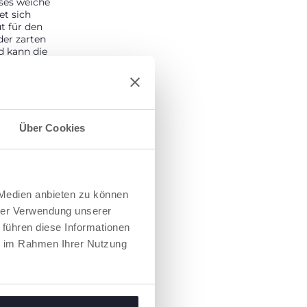
ses weiche
et sich
t für den
der zarten
 kann die
igkeit
m die richtige
atur zu halten.
Über Cookies
 Medien anbieten zu können
hrer Verwendung unserer
 führen diese Informationen
ie im Rahmen Ihrer Nutzung