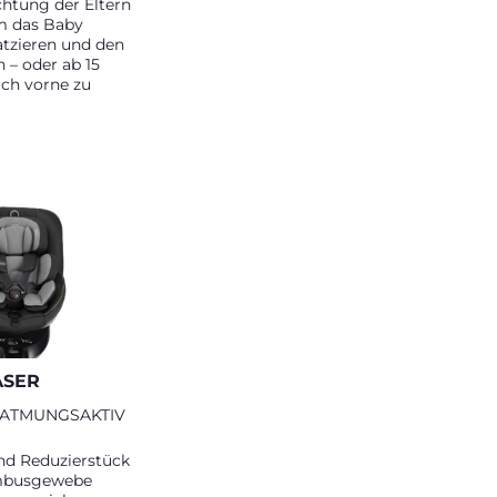
chtung der Eltern
m das Baby
atzieren und den
 – oder ab 15
ch vorne zu
ASER
 ATMUNGSAKTIV
nd Reduzierstück
mbusgewebe