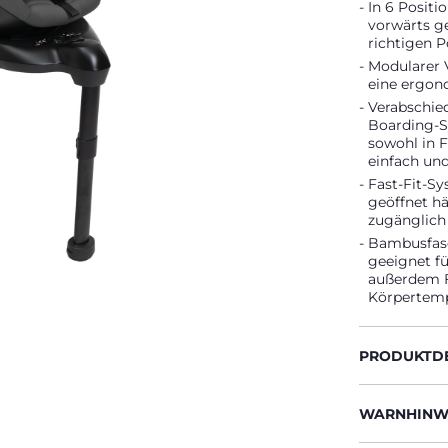
In 6 Positi
vorwärts ge
richtigen P
Modularer V
eine ergon
Verabschie
Boarding-S
sowohl in 
einfach un
Fast-Fit-Sy
geöffnet hä
zugänglich
Bambusfase
geeignet f
außerdem F
Körpertemp
PRODUKTDE
WARNHINWE