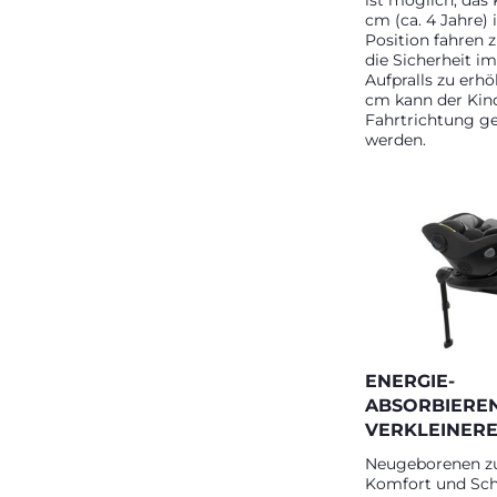
ist möglich, das 
cm (ca. 4 Jahre) 
Position fahren 
die Sicherheit im
Aufpralls zu erh
cm kann der Kind
Fahrtrichtung g
werden.
ENERGIE-
ABSORBIERE
VERKLEINER
Neugeborenen zu
Komfort und Schu