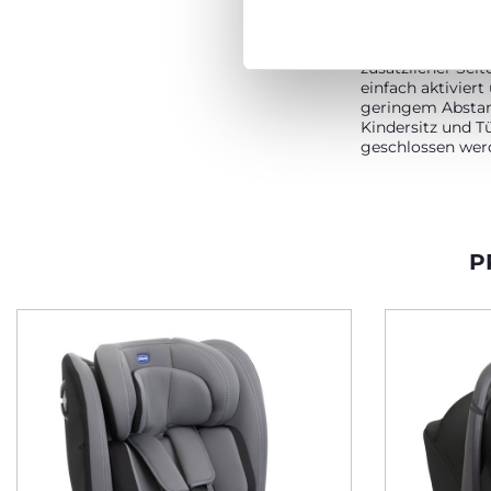
SCHUTZ
Integrierter Seit
zusätzlicher Seit
einfach aktiviert
geringem Absta
Kindersitz und T
geschlossen wer
P