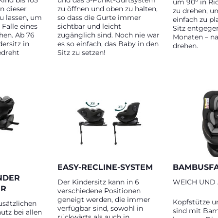
Kind bis 105
und das 5-Punkt-Gurtsystem
um 90° in Ri
in dieser
zu öffnen und oben zu halten,
zu drehen, u
zu lassen, um
so dass die Gurte immer
einfach zu pl
 Falle eines
sichtbar und leicht
Sitz entgegen
öhen. Ab 76
zugänglich sind. Noch nie war
Monaten – na
ersitz in
es so einfach, das Baby in den
drehen.
edreht
Sitz zu setzen!
EASY-RECLINE-SYSTEM
BAMBUSF
NDER
Der Kindersitz kann in 6
WEICH UND
ER
verschiedene Positionen
geneigt werden, die immer
Kopfstütze u
sätzlichen
verfügbar sind, sowohl in
sind mit Ba
tz bei allen
rückwärts als auch in