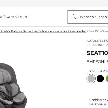
er
Promotionen
Wonach suchen 
itze für Babys - Babysitze für Neugeborene und Kleinkinder
Seat105 i-Size
AUTOSITZE F
KLEINKINDER
SEAT105
EMPFOHLE
Farbe:
GLAM 
Drehbarer 
bis etwa 4 