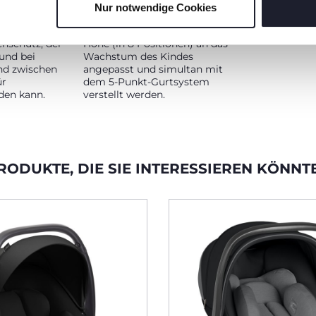
Nur notwendige Cookies
KOPFSTÜTZE
enschutz +
Die Kopfstütze kann in der
enschutz, der
Höhe (in 8 Positionen) an das
 und bei
Wachstum des Kindes
nd zwischen
angepasst und simultan mit
ür
dem 5-Punkt-Gurtsystem
den kann.
verstellt werden.
RODUKTE, DIE SIE INTERESSIEREN KÖNNT