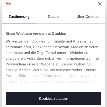
Nahtloses
Mitwachsen:
Wenn Ihr Kind größer
Zustimmung
Details
Über Cookies
wird, nutzen Sie
einfach dieselbe Basis
weiter und klicken den
FullSeat 360 auf.
Diese Webseite verwendet Cookies
Dieser wächst mit
Ihrem Kind bis zu
Wir verwenden Cookies, um Inhalte und Anzeigen zu
einer Körpergröße
personalisieren, Funktionen für soziale Medien anbieten
von 150 cm mit. Ab
zu können und die Zugriffe auf unsere Website zu
100 cm (ca. 4 Jahre)
wird er zu einer
analysieren. Außerdem geben wir Informationen zu Ihrer
vollwertigen
Verwendung unserer Website an unsere Partner für
Sitzerhöhung, die für
soziale Medien, Werbung und Analysen weiter. Unsere
größere Kinder ohne
Basis verwendet
Partner führen diese Informationen möglicherweise mit
werden kann.
weiteren Daten zusammen, die Sie ihnen bereitgestellt
haben oder die sie im Rahmen Ihrer Nutzung der Dienste
gesammelt haben.
Cookies zulassen