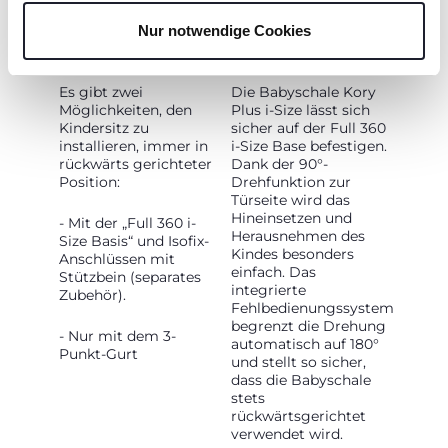
Nur notwendige Cookies
FLEXIBLE
EASY-BOARDING-
INSTALLATION
SYSTEM
Es gibt zwei
Die Babyschale Kory
Möglichkeiten, den
Plus i-Size lässt sich
Kindersitz zu
sicher auf der Full 360
installieren, immer in
i-Size Base befestigen.
rückwärts gerichteter
Dank der 90°-
Position:
Drehfunktion zur
Türseite wird das
Hineinsetzen und
- Mit der „Full 360 i-
Herausnehmen des
Size Basis“ und Isofix-
Kindes besonders
Anschlüssen mit
einfach. Das
Stützbein (separates
integrierte
Zubehör).
Fehlbedienungssystem
begrenzt die Drehung
- Nur mit dem 3-
automatisch auf 180°
Punkt-Gurt
und stellt so sicher,
dass die Babyschale
stets
rückwärtsgerichtet
verwendet wird.