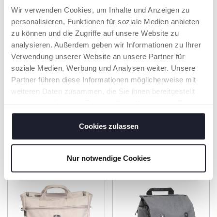
BENUTZEN
Mit den abnehmbaren
Wir verwenden Cookies, um Inhalte und Anzeigen zu
Gurten lässt sich die
Einfache Befestigung
personalisieren, Funktionen für soziale Medien anbieten
Tasche leicht vom
am Kinderwagen dank
zu können und die Zugriffe auf unsere Website zu
Kinderwagen in eine
der praktischen Gurte.
Umhängetasche
analysieren. Außerdem geben wir Informationen zu Ihrer
verwandeln.
Verwendung unserer Website an unsere Partner für
soziale Medien, Werbung und Analysen weiter. Unsere
Partner führen diese Informationen möglicherweise mit
MEHR ERFAHREN
weiteren Daten zusammen, die Sie ihnen bereitgestellt
haben oder die sie im Rahmen Ihrer Nutzung der Dienste
gesammelt haben.
Cookies zulassen
PRODUKTE, DIE SIE INTERESSIEREN
KÖNNTEN
Nur notwendige Cookies