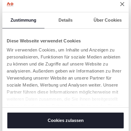
Babywanne von Seety
der Netzeinsatz am
ist praktisch und
Verdeck, der während
smart. Sie ist faltbar,
den Wintertagen
leicht zu verstauen
Zustimmung
Details
Über Cookies
durch eine warme
und nimmt nur sehr
extra schützende
wenig Platz ein. Für
Abdeckung den
Praktikabilität sorgen
ganzen Tag wärmt.
Memory-Tasten, mit
Diese Webseite verwendet Cookies
diesen lässt sich die
Wir verwenden Cookies, um Inhalte und Anzeigen zu
Babywanne leicht, mit
nur einem Handgriff
personalisieren, Funktionen für soziale Medien anbieten
vom Gestell trennen.
zu können und die Zugriffe auf unsere Website zu
analysieren. Außerdem geben wir Informationen zu Ihrer
Verwendung unserer Website an unsere Partner für
soziale Medien, Werbung und Analysen weiter. Unsere
Partner führen diese Informationen möglicherweise mit
weiteren Daten zusammen, die Sie ihnen bereitgestellt
haben oder die sie im Rahmen Ihrer Nutzung der Dienste
KOMPATIBEL MIT
gesammelt haben.
E-LULLAGLIDE
Cookies zulassen
Der
Kinderwagenaufsatz