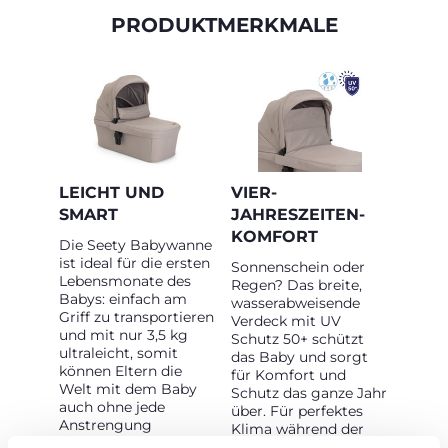
PRODUKTMERKMALE
LEICHT UND
VIER-
SMART
JAHRESZEITEN-
KOMFORT
Die Seety Babywanne
ist ideal für die ersten
Sonnenschein oder
Lebensmonate des
Regen? Das breite,
Babys: einfach am
wasserabweisende
Griff zu transportieren
Verdeck mit UV
und mit nur 3,5 kg
Schutz 50+ schützt
ultraleicht, somit
das Baby und sorgt
können Eltern die
für Komfort und
Welt mit dem Baby
Schutz das ganze Jahr
auch ohne jede
über. Für perfektes
Anstrengung
Klima während der
erkunden. Die
Sommertage sorgt