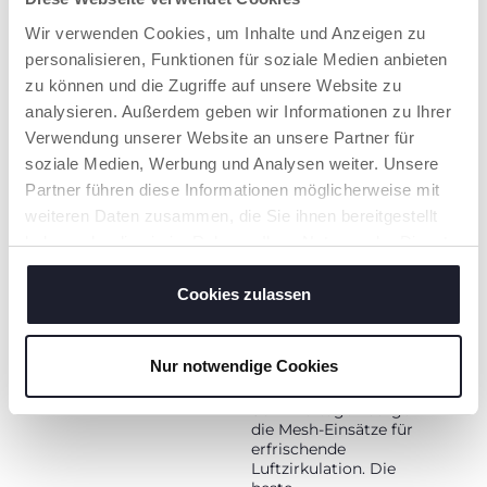
Wir verwenden Cookies, um Inhalte und Anzeigen zu
personalisieren, Funktionen für soziale Medien anbieten
zu können und die Zugriffe auf unsere Website zu
analysieren. Außerdem geben wir Informationen zu Ihrer
Verwendung unserer Website an unsere Partner für
VERSTELLBARE
4-JAHRESZEITEN-
soziale Medien, Werbung und Analysen weiter. Unsere
RÜCKENLEHNE
KOMFORT
Partner führen diese Informationen möglicherweise mit
Die verstellbare
Erleben Sie Komfort
weiteren Daten zusammen, die Sie ihnen bereitgestellt
Rückenlehne
zu jeder Jahreszeit mit
haben oder die sie im Rahmen Ihrer Nutzung der Dienste
garantiert maximalen
unserem neuen
gesammelt haben.
Komfort für das Baby,
Kinderwagenaufsatz.
erleichtert die
An Wintertagen ist
Cookies zulassen
Verdauung, hilft ihm
das Baby dank des
bei verstopfter Nase
verlängerbaren
und fördert die
Windschutzes an der
Nur notwendige Cookies
visuellen Reize.
Decke gut vor Kälte
geschützt. An heißen
Sommertagen sorgen
die Mesh-Einsätze für
erfrischende
Luftzirkulation. Die