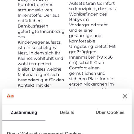
Aufsatz Gran Comfort
Komfort unserer
so konzipiert, dass das
atmungsaktiven
Wohlbefinden des
Innenstoffe. Der aus
Babys im
natürlichen
Vordergrund steht
Bambusfasern
und er eine
gefertigte Innenbezug
geräumige und
des
komfortable
Kinderwagenaufsatz
Umgebung bietet. Mit
ist ein kuscheliges
großzügigen
Nest, in dem sich Ihr
Innenmaßen (79 x 36
Kleines wohlfühlt und
cm) schafft Gran
wohl temperiert
Comfort einen
bleibt. Dieses weiche
gemütlichen und
Material eignet sich
sicheren Platz für die
besonders gut für den
ersten Nickerchen im
Kontakt mit der
Freien und macht
zarten Babyhaut und
jeden Ausflug zu
kann die
einem Fest des
Körperfeuchtigkeit
Komforts.
aufnehmen, um die
richtige
Zustimmung
Details
Über Cookies
Körpertemperatur zu
halten.
Diese Webseite verwendet Cookies