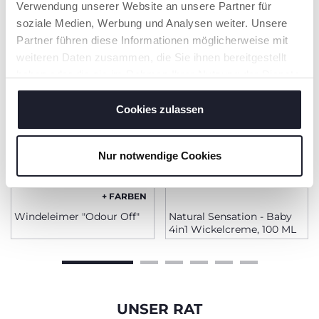
PRODUKTE, DIE SIE INTERESSIEREN
Verwendung unserer Website an unsere Partner für
KÖNNTEN
soziale Medien, Werbung und Analysen weiter. Unsere
Partner führen diese Informationen möglicherweise mit
weiteren Daten zusammen, die Sie ihnen bereitgestellt
haben oder die sie im Rahmen Ihrer Nutzung der Dienste
gesammelt haben.
Cookies zulassen
Nur notwendige Cookies
+ FARBEN
Windeleimer "Odour Off"
Natural Sensation - Baby
4in1 Wickelcreme, 100 ML
UNSER RAT