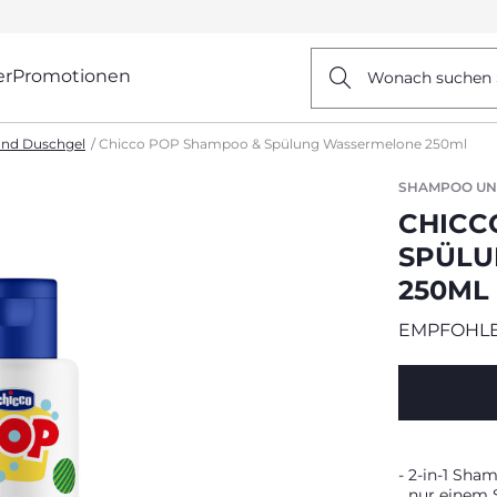
er
Promotionen
Wonach suchen 
nd Duschgel
Chicco POP Shampoo & Spülung Wassermelone 250ml
SHAMPOO UN
CHICC
SPÜLU
250ML
EMPFOHLE
2-in-1 Sham
nur einem S