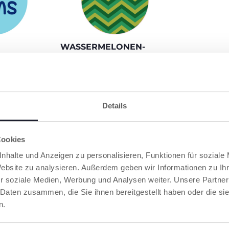
WASSERMELONEN-
SHAMPOO & SPÜLUNG
on gross sind:
t Pflege easy
Shampoo und Spülung in
t zu deinem
einem – für die frischeste und
ss du sie
lustigste Baderoutine
ben willst!
überhaupt!
Details
Cookies
RODUKTE, DIE SIE INTERESSIEREN KÖNNT
nhalte und Anzeigen zu personalisieren, Funktionen für soziale
Website zu analysieren. Außerdem geben wir Informationen zu I
r soziale Medien, Werbung und Analysen weiter. Unsere Partner
 Daten zusammen, die Sie ihnen bereitgestellt haben oder die s
n.