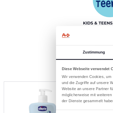
KIDS & TEENS
Für alle, die sch
Diese Linie mach
und passt perfek
Style. So cool, da
immer wieder ha
Zustimmung
Diese Webseite verwendet 
P
Wir verwenden Cookies, um I
und die Zugriffe auf unsere 
Website an unsere Partner fü
möglicherweise mit weiteren
der Dienste gesammelt habe