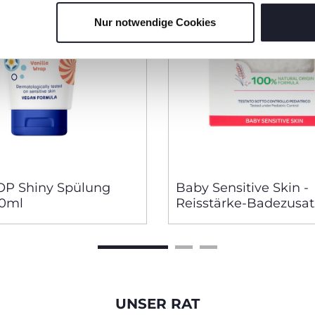
Nur notwendige Cookies
OP Shiny Spülung
Baby Sensitive Skin -
50ml
Reisstärke-Badezusat
(Granulat), 250 gr, 0M
UNSER RAT