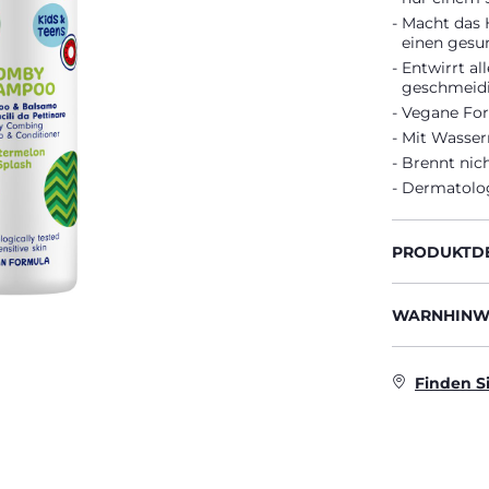
Macht das H
einen gesu
Entwirrt al
geschmeidi
Vegane Fo
Mit Wasser
Brennt nich
Dermatolog
PRODUKTDE
WARNHINWE
Finden S