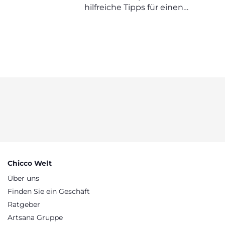
SCHWANGERSCHAFT
hilfreiche Tipps für einen
SICHER UND BEQUEM
erholsamen Schlaf in der
Schwangerschaft
Chicco Welt
Über uns
Finden Sie ein Geschäft
Ratgeber
Artsana Gruppe