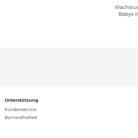
Wohlbefinden des Säuglings
Wachstu
anerkannt.
Babys i
Unterstützung
Kundenservice
Barrierefreiheit