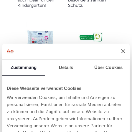
auch ideal für den
besonders sanften
Kindergarten!
Schutz.
FEUCHTTÜCHER
UNSERE TUBEN
Zustimmung
Details
Über Cookies
Mit
Hergestellt aus 50%
Lotusblütenextrakt
recyceltem Kunststoff
eignen sie sich ideal
und vollständig
zum Windelwechseln
recycelbar.
Diese Webseite verwendet Cookies
oder zur Reinigung
von Gesicht und
Wir verwenden Cookies, um Inhalte und Anzeigen zu
Händen Ihres Babys.
personalisieren, Funktionen für soziale Medien anbieten
zu können und die Zugriffe auf unsere Website zu
analysieren. Außerdem geben wir Informationen zu Ihrer
Verwendung unserer Website an unsere Partner für