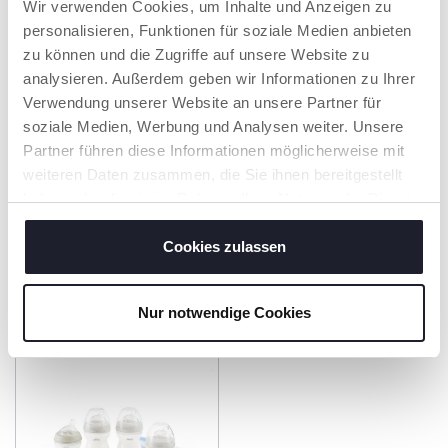
Wir verwenden Cookies, um Inhalte und Anzeigen zu
Naturalfeeling aus Glas, 250
Babyfläschchen 0 m+
ml, normaler Fluss, 0 m+
150ml langsamer Fluss
personalisieren, Funktionen für soziale Medien anbieten
zu können und die Zugriffe auf unsere Website zu
analysieren. Außerdem geben wir Informationen zu Ihrer
Verwendung unserer Website an unsere Partner für
soziale Medien, Werbung und Analysen weiter. Unsere
Partner führen diese Informationen möglicherweise mit
weiteren Daten zusammen, die Sie ihnen bereitgestellt
haben oder die sie im Rahmen Ihrer Nutzung der Dienste
gesammelt haben.
Cookies zulassen
+ FARBEN
Babyfläschchen Natural
Natural Feeling
Feeling aus Glas, 150 ml,
Babyfläschchen 0 m+
Nur notwendige Cookies
normaler Fluss, 0M+
150ml langsamer Fluss