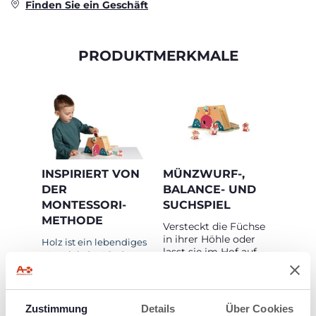
Finden Sie ein Geschäft
PRODUKTMERKMALE
INSPIRIERT VON
MÜNZWURF-,
DER
BALANCE- UND
MONTESSORI-
SUCHSPIEL
METHODE
Versteckt die Füchse
in ihrer Höhle oder
Holz ist ein lebendiges
lasst sie im Hof auf
Material, das Kindern
und ab schaukeln.
hilft, ihre
Schärft eure Augen
Sinneswahrnehmung
und entdeckt die
zu entwickeln. Durch
versteckten Tiere im
Berühren und
Zustimmung
Details
Über Cookies
Spielset