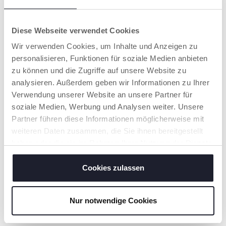
Erforschen erleben sie
die Welt mit all ihren
Sinnen.
Diese Webseite verwendet Cookies
Wir verwenden Cookies, um Inhalte und Anzeigen zu
personalisieren, Funktionen für soziale Medien anbieten
zu können und die Zugriffe auf unsere Website zu
analysieren. Außerdem geben wir Informationen zu Ihrer
Verwendung unserer Website an unsere Partner für
soziale Medien, Werbung und Analysen weiter. Unsere
FSC®-
Partner führen diese Informationen möglicherweise mit
ZERTIFIZIERTES
weiteren Daten zusammen, die Sie ihnen bereitgestellt
HOLZ
haben oder die sie im Rahmen Ihrer Nutzung der Dienste
Die Figuren und
gesammelt haben.
Spielsets der
MY
Wood Friends
Cookies zulassen
bestehen aus FSC®-
zertifiziertem Holz.
Nur notwendige Cookies