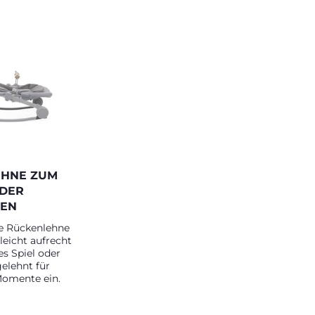
EHNE ZUM
ODER
NEN
ie Rückenlehne
leicht aufrecht
es Spiel oder
elehnt für
Momente ein.