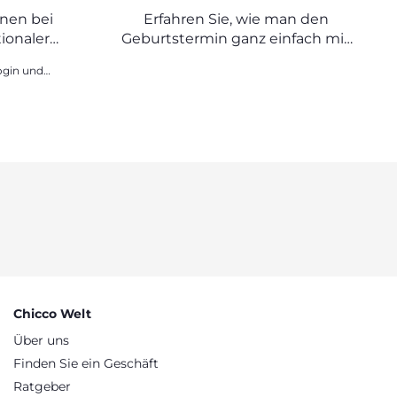
ENNEN
GEBURTSTERMINS (ET)
enen bei
Erfahren Sie, wie man den
CKEN
ionaler
Geburtstermin ganz einfach mit
dem ersten Tag der letzten
Periode als Ausgangspunkt
die
selbst berechnen kann.
Chicco Welt
Über uns
Finden Sie ein Geschäft
Ratgeber