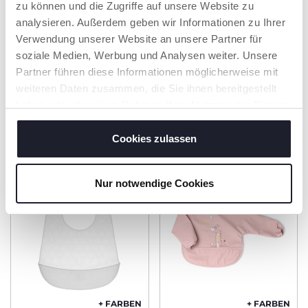
HBAR
zu können und die Zugriffe auf unsere Website zu
analysieren. Außerdem geben wir Informationen zu Ihrer
Schonwaschgang bei
40 °C. Zum Trocknen
Verwendung unserer Website an unsere Partner für
aufhängen.
soziale Medien, Werbung und Analysen weiter. Unsere
Partner führen diese Informationen möglicherweise mit
weiteren Daten zusammen, die Sie ihnen bereitgestellt
haben oder die sie im Rahmen Ihrer Nutzung der Dienste
PRODUKTE, DIE SIE INTERESSIEREN
gesammelt haben.
KÖNNTEN
Cookies zulassen
Nur notwendige Cookies
+ FARBEN
+ FARBEN