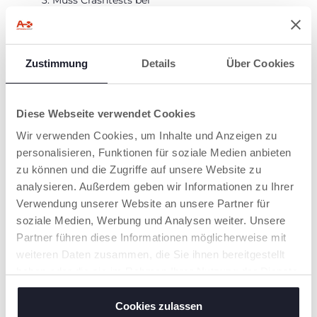
3. Muss Crashtests bei
seitlichen Aufprallen
bestehen, für erhöhte
Sicherheit.
Zustimmung
Details
Über Cookies
4. Ist immer mit i-
Size-Autos
kompatibel.
Diese Webseite verwendet Cookies
Wir verwenden Cookies, um Inhalte und Anzeigen zu
personalisieren, Funktionen für soziale Medien anbieten
zu können und die Zugriffe auf unsere Website zu
analysieren. Außerdem geben wir Informationen zu Ihrer
Verwendung unserer Website an unsere Partner für
VERSTELLBARE
NEIGBAR
KOPFSTÜTZE
soziale Medien, Werbung und Analysen weiter. Unsere
Für mehr Komfort
Partner führen diese Informationen möglicherweise mit
kann die Rückenlehne
Die Kopfstütze lässt
des Kindersitzes
weiteren Daten zusammen, die Sie ihnen bereitgestellt
sich einfach in der
verstellt werden (2
Höhe verstellen,um
haben oder die sie im Rahmen Ihrer Nutzung der Dienste
Positionen)
dem Wachstum des
gesammelt haben.
Kindes bis zu einer
Größe von 150 cm zu
Cookies zulassen