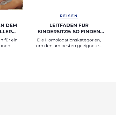
REISEN
AN DEM
LEITFADEN FÜR
LLER
KINDERSITZE: SO FINDEN
T
SIE DEN PASSENDEN
n für ein
Die Homologationskategorien,
AUTOKINDERSITZ
öhnen
um den am besten geeigneten
Kindersitz auszuwählen