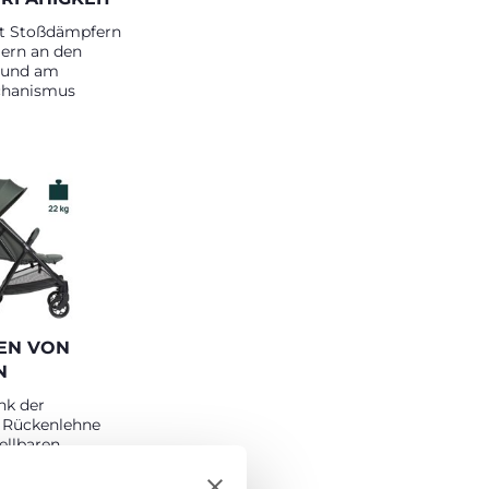
it Stoßdämpfern
ern an den
 und am
hanismus
EN VON
N
nk der
n Rückenlehne
ellbaren
n Geburt an bis
n 4 Jahren