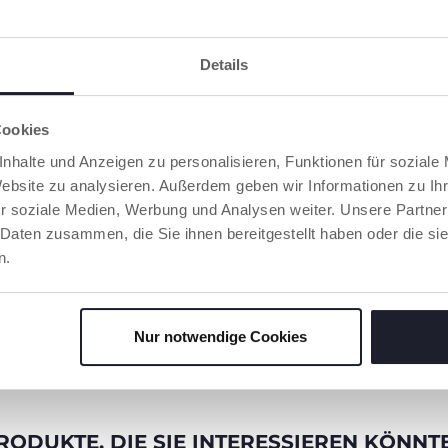
homologiert.
Details
Cookies
nhalte und Anzeigen zu personalisieren, Funktionen für soziale
Website zu analysieren. Außerdem geben wir Informationen zu I
r soziale Medien, Werbung und Analysen weiter. Unsere Partner
S
 Daten zusammen, die Sie ihnen bereitgestellt haben oder die s
n.
ausziehbar
chutz und
der
ehen.
Nur notwendige Cookies
RODUKTE, DIE SIE INTERESSIEREN KÖNNT