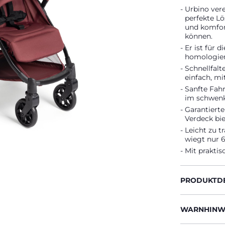
Urbino vere
perfekte Lö
und komfor
können.
Er ist für 
homologier
Schnellfalt
einfach, mi
Sanfte Fah
im schwenk
Garantiert
Verdeck bi
Leicht zu t
wiegt nur 6
Mit prakti
PRODUKTDE
WARNHINWE