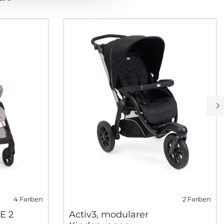
4 Farben
2 Farben
E 2
Activ3, modularer