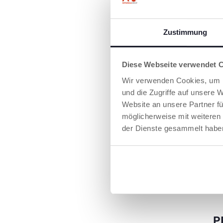
Zustimmung
Diese Webseite verwendet 
Wir verwenden Cookies, um I
und die Zugriffe auf unsere 
Website an unsere Partner fü
SCHÜTZENDE
möglicherweise mit weiteren
VERDECK
der Dienste gesammelt habe
Das Verdeck ist 
und mit UV50+ S
wasserabweisen
Behandlung vers
P