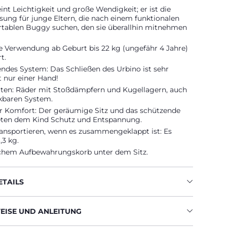
int Leichtigkeit und große Wendigkeit; er ist die
sung für junge Eltern, die nach einem funktionalen
tablen Buggy suchen, den sie überallhin mitnehmen
die Verwendung ab Geburt bis 22 kg (ungefähr 4 Jahre)
t.
endes System: Das Schließen des Urbino ist sehr
t nur einer Hand!
rten: Räder mit Stoßdämpfern und Kugellagern, auch
baren System.
er Komfort: Der geräumige Sitz und das schützende
eten dem Kind Schutz und Entspannung.
ransportieren, wenn es zusammengeklappt ist: Es
,3 kg.
schem Aufbewahrungskorb unter dem Sitz.
TAILS
ISE UND ANLEITUNG