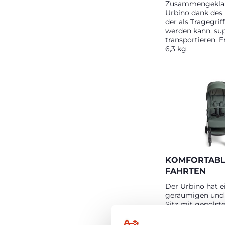
Zusammengeklap
Urbino dank des 
der als Tragegri
werden kann, sup
transportieren. E
6,3 kg.
KOMFORTAB
FAHRTEN
Der Urbino hat e
geräumigen un
Sitz mit gepolst
Schultergurten.