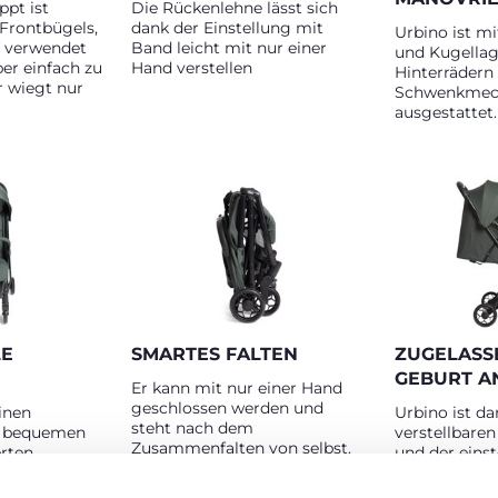
pt ist
Die Rückenlehne lässt sich
Frontbügels,
dank der Einstellung mit
Urbino ist m
ff verwendet
Band leicht mit nur einer
und Kugellag
er einfach zu
Hand verstellen
Hinterrädern
r wiegt nur
Schwenkmec
ausgestattet.
LE
SMARTES FALTEN
ZUGELASS
GEBURT A
Er kann mit nur einer Hand
geschlossen werden und
inen
Urbino ist da
steht nach dem
d bequemen
verstellbare
Zusammenfalten von selbst.
erten
und der einst
Fußstütze vo
zum Alter vo