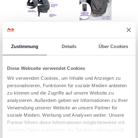
Zustimmung
Details
Über Cookies
Diese Webseite verwendet Cookies
Wir verwenden Cookies, um Inhalte und Anzeigen zu
personalisieren, Funktionen für soziale Medien anbieten
PRODUKTE, DIE SIE INTERESSIEREN
zu können und die Zugriffe auf unsere Website zu
analysieren. Außerdem geben wir Informationen zu Ihrer
KÖNNTEN
Verwendung unserer Website an unsere Partner für
soziale Medien, Werbung und Analysen weiter. Unsere
Partner führen diese Informationen möglicherweise mit
weiteren Daten zusammen, die Sie ihnen bereitgestellt
haben oder die sie im Rahmen Ihrer Nutzung der Dienste