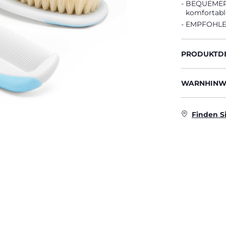
BEQUEMER 
komfortable
EMPFOHLEN
PRODUKTDE
WARNHINWE
Finden S