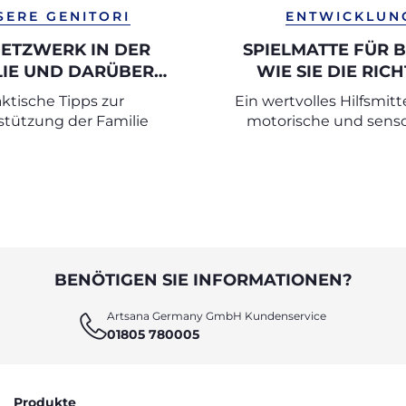
SERE GENITORI
ENTWICKLUN
NETZWERK IN DER
SPIELMATTE FÜR B
LIE UND DARÜBER
WIE SIE DIE RICH
NAUS AUFBAUEN
AUSWÄHLEN UND O
aktische Tipps zur
Ein wertvolles Hilfsmitte
NUTZEN
stützung der Familie
motorische und senso
Entwicklung
BENÖTIGEN SIE INFORMATIONEN?
Artsana Germany GmbH Kundenservice
01805 780005
Produkte