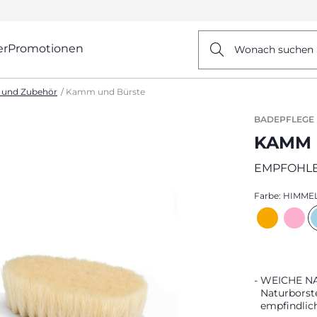
er
Promotionen
Wonach suchen 
 und Zubehör
Kamm und Bürste
BADEPFLEGE
KAMM 
EMPFOHLE
Farbe:
HIMME
WEICHE NAT
Naturborste
empfindlic