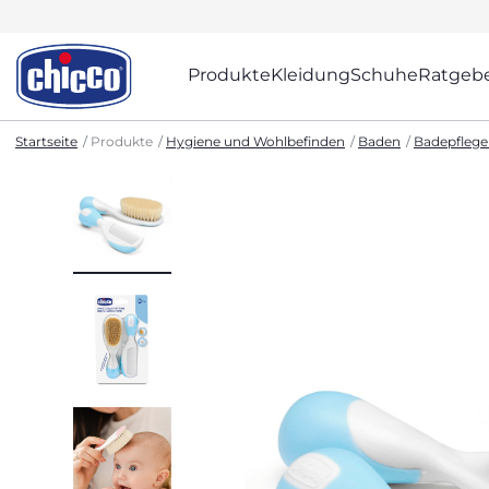
Produkte
Kleidung
Schuhe
Ratgeb
Startseite
Produkte
Hygiene und Wohlbefinden
Baden
Badepflege