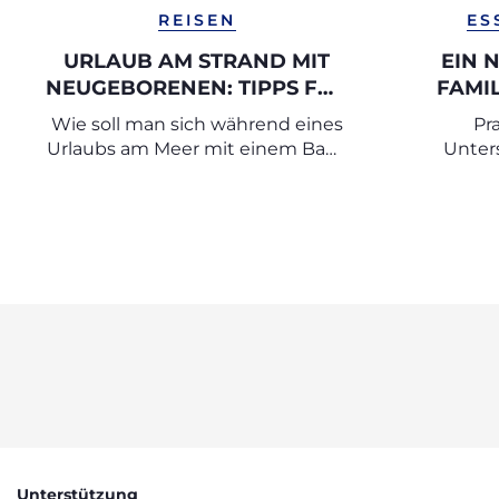
REISEN
ES
URLAUB AM STRAND MIT
EIN 
NEUGEBORENEN: TIPPS FÜR
FAMI
EINEN SICHEREN URLAUB
HI
Wie soll man sich während eines
Pr
Urlaubs am Meer mit einem Baby
Unter
verhalten?
Unterstützung