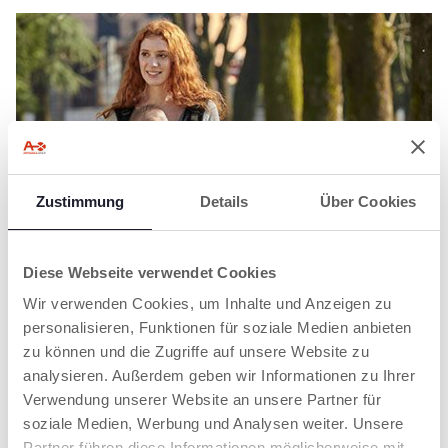
Zustimmung
Details
Über Cookies
Diese Webseite verwendet Cookies
Wir verwenden Cookies, um Inhalte und Anzeigen zu
personalisieren, Funktionen für soziale Medien anbieten
zu können und die Zugriffe auf unsere Website zu
SPAZIERGANG
analysieren. Außerdem geben wir Informationen zu Ihrer
BABYWEARING: BABYS RICHTIG TRAGEN
Verwendung unserer Website an unsere Partner für
soziale Medien, Werbung und Analysen weiter. Unsere
Welche Vorteile gibt es und was sollte beim
Partner führen diese Informationen möglicherweise mit