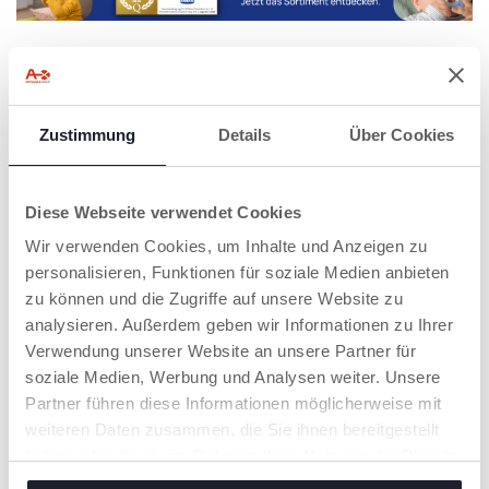
Zustimmung
Details
Über Cookies
Diese Webseite verwendet Cookies
Wir verwenden Cookies, um Inhalte und Anzeigen zu
personalisieren, Funktionen für soziale Medien anbieten
+ FARBEN
zu können und die Zugriffe auf unsere Website zu
Schnuller "PhysioForma"
analysieren. Außerdem geben wir Informationen zu Ihrer
Light 16-36 M, 2 Stück
Verwendung unserer Website an unsere Partner für
soziale Medien, Werbung und Analysen weiter. Unsere
Partner führen diese Informationen möglicherweise mit
7 von 7
weiteren Daten zusammen, die Sie ihnen bereitgestellt
haben oder die sie im Rahmen Ihrer Nutzung der Dienste
gesammelt haben.