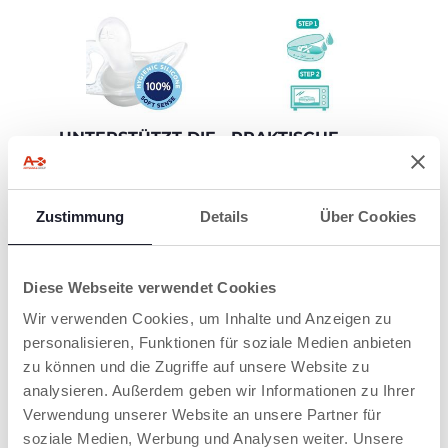
UNTERSTÜTZT DIE
PRAKTISCHE
PHYSIOLOGISCHE
STERILISIERBOX
ATEMTECHNIK
Desinfizieren Sie Ihre
Chicco-Schnuller in
PhysioForma ist das
Zustimmung
Details
Über Cookies
nur 3 Minuten!
exklusive Design von
Chicco, das durch die
Förderung der
Die Sterilisierbox
Zungenfunktionen zu
ermöglicht es, die
Diese Webseite verwendet Cookies
einer harmonischen
Chicco-Schnuller in der
Wir verwenden Cookies, um Inhalte und Anzeigen zu
Entwicklung des
Mikrowelle zu
Mundes beiträgt und
desinfizieren und 99,9%
personalisieren, Funktionen für soziale Medien anbieten
die physiologische
der schädlichen
zu können und die Zugriffe auf unsere Website zu
Atmung des Babys
Haushaltskeime in nur
analysieren. Außerdem geben wir Informationen zu Ihrer
unterstützt.
3 Minuten zu
PhysioForma entstand
eliminieren!
Verwendung unserer Website an unsere Partner für
aus der
soziale Medien, Werbung und Analysen weiter. Unsere
Zusammenarbeit von