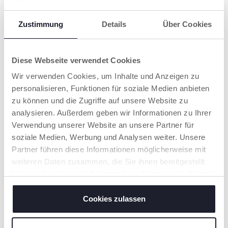
Zustimmung
Details
Über Cookies
LUFTLÖCHER
PRATISCHE BOX
Diese Webseite verwendet Cookies
Erlauben eine
Die
Wir verwenden Cookies, um Inhalte und Anzeigen zu
Luftzirkulation, damit
Sterilisierungshülle
personalisieren, Funktionen für soziale Medien anbieten
Hautirritationen
ermöglicht es,
vorgebeugt werden.
Schnuller in der
zu können und die Zugriffe auf unsere Website zu
Mikrowelle zu
analysieren. Außerdem geben wir Informationen zu Ihrer
desinfizieren und
Verwendung unserer Website an unsere Partner für
entfernt 99,9% der
Keime in nur 3
soziale Medien, Werbung und Analysen weiter. Unsere
Minuten!
Partner führen diese Informationen möglicherweise mit
SCHRITT 1:
Füllen Sie
weiteren Daten zusammen, die Sie ihnen bereitgestellt
Wasser bis zur Linie,
legen Sie die
haben oder die sie im Rahmen Ihrer Nutzung der Dienste
Schnuller in die Hülle
gesammelt haben.
und schließen Sie den
Cookies zulassen
Deckel.
SCHRITT 2:
Sterilisieren Sie die
Hülle 3 Minuten lang