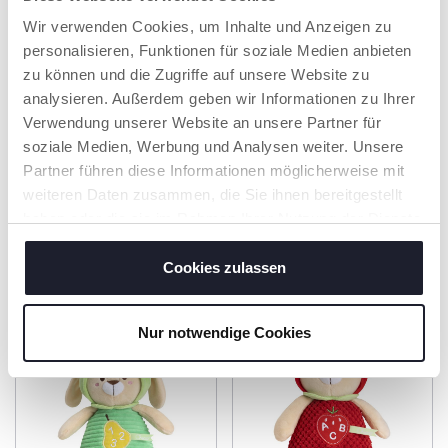
QUIZ-MODUS
Wir verwenden Cookies, um Inhalte und Anzeigen zu
personalisieren, Funktionen für soziale Medien anbieten
Höre die Frage und
drücke die Taste mit
zu können und die Zugriffe auf unsere Website zu
der richtigen
analysieren. Außerdem geben wir Informationen zu Ihrer
Antwort.
Verwendung unserer Website an unsere Partner für
soziale Medien, Werbung und Analysen weiter. Unsere
Partner führen diese Informationen möglicherweise mit
weiteren Daten zusammen, die Sie ihnen bereitgestellt
haben oder die sie im Rahmen Ihrer Nutzung der Dienste
PRODUKTE, DIE SIE INTERESSIEREN
gesammelt haben.
KÖNNTEN
Cookies zulassen
Nur notwendige Cookies