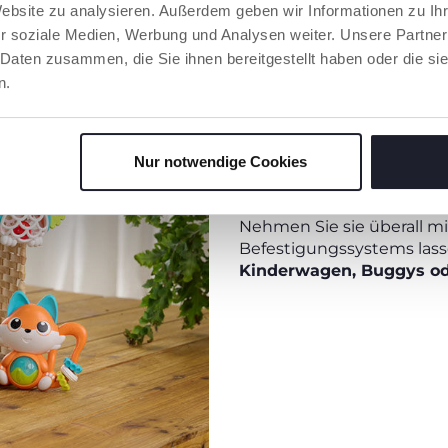
Website zu analysieren. Außerdem geben wir Informationen zu I
r soziale Medien, Werbung und Analysen weiter. Unsere Partner
 Daten zusammen, die Sie ihnen bereitgestellt haben oder die s
ERSTE ENTDECKUNG
n.
Es ist Zeit für die ersten
dabei, seine Feinmotorik
entwickeln:
Durch das Gr
Nur notwendige Cookies
Tierchen erzeugt das K
es beobachten und höre
Nehmen Sie sie überall mi
Befestigungssystems lass
Kinderwagen, Buggys od