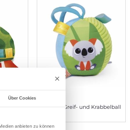
Über Cookies
aby
Soft Ball Greif- und Krabbelball
kröte
Baby
 Medien anbieten zu können