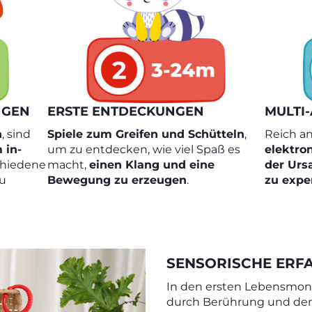
NGEN
ERSTE ENTDECKUNGEN
MULTI-
n
, sind
Spiele zum Greifen und Schütteln
,
Reich an
 in-
um zu entdecken, wie viel Spaß es
elektro
chiedene
macht,
einen Klang und eine
der Urs
zu
Bewegung zu erzeugen
.
zu expe
SENSORISCHE ERF
In den ersten Lebensmon
durch Berührung und de