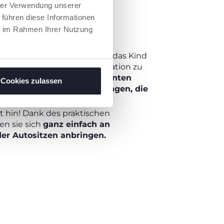
hrer Verwendung unserer
 führen diese Informationen
ie im Rahmen Ihrer Nutzung
EN: 3-24 MONATE
 Entdeckungen! Begleiten wir das Kind
 und die Hand-Auge-Koordination zu
eifen und Schütteln der bunten
Cookies zulassen
ind Geräusche und Bewegungen, die
n kann.
t hin! Dank des praktischen
en sie sich
ganz einfach an
er Autositzen anbringen.